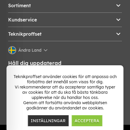
Sortiment
Kundservice
Teknikproffset
Ändra Land
Håll dig uppdaterad
Få de senaste nyheterna, hetaste erbjudandena och
Teknikproffset använder cookies för att anpassa och
bästa tipsen från oss direkt i din mejlkorg. Signa upp på
förbättra det innehåll som visas för dig.
vårt nyhetsbrev!
Vi rekommenderar att du accepterar samtliga typer
av cookies för att du ska få bästa tänkbara
upplevelse när du handlar hos oss.
OK
Genom att fortsätta använda webbplatsen
godkänner du användandet av cookies.
INSTÄLLNINGAR
ACCEPTERA
TP E-commerce Nordic AB
Org.nr: 559386-1841