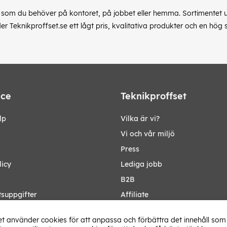
or som du behöver på kontoret, på jobbet eller hemma. Sortimentet 
der Teknikproffset.se ett lågt pris, kvalitativa produkter och en hög
ice
Teknikproffset
lp
Vilka är vi?
Vi och vår miljö
Press
licy
Lediga jobb
B2B
tsuppgifter
Affiliate
Ändra Land
t använder cookies för att anpassa och förbättra det innehåll som 