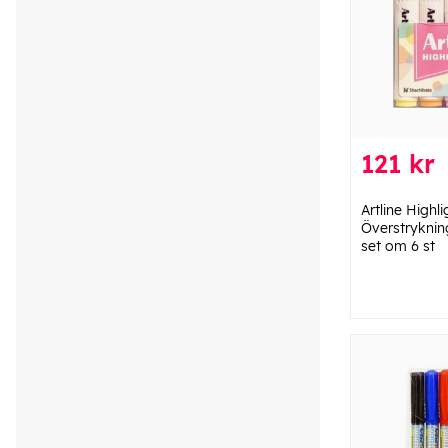
121 kr
Artline Highl
Överstrykning
set om 6 st