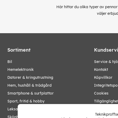
Här hittar du olika typer av penn
väljer erbju
Sortiment
Kundserv
bil
Service & hjä
hemelektronik
Kontakt
datorer & kringutrustning
Köpvillkor
hem, hushåll & trädgård
Integritetspo
smartphone & surfplattor
Cookies
sport, fritid & hobby
Tillgänglighe
leksaker, barn- & babyprodukter
Ångra köp
Teknikproffse
skönhet & hälsa