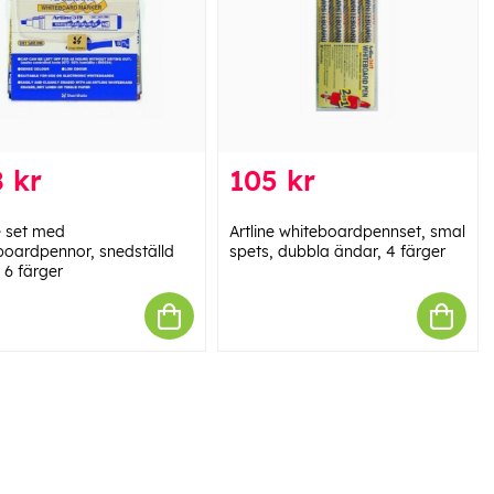
 kr
105 kr
e set med
Artline whiteboardpennset, smal
boardpennor, snedställd
spets, dubbla ändar, 4 färger
 6 färger