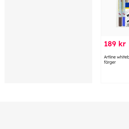
189 kr
Artline whit
färger