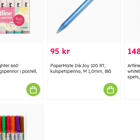
95 kr
148
ighter 660
PaperMate InkJoy 100 RT,
Artlin
spennor i pastell,
kulspetspenna, M 1,0mm, Blå
white
spets,