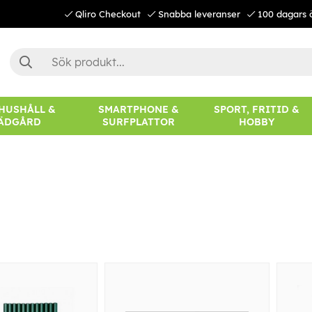
Qliro Checkout
Snabba leveranser
100 dagars 
 HUSHÅLL &
SMARTPHONE &
SPORT, FRITID &
ÄDGÅRD
SURFPLATTOR
HOBBY