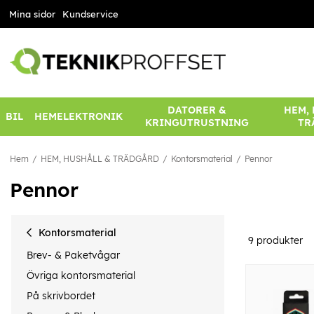
Mina sidor
Kundservice
DATORER &
HEM,
BIL
HEMELEKTRONIK
KRINGUTRUSTNING
TR
Hem
HEM, HUSHÅLL & TRÄDGÅRD
Kontorsmaterial
Pennor
Pennor
Kontorsmaterial
9
produkter
Brev- & Paketvågar
Övriga kontorsmaterial
På skrivbordet