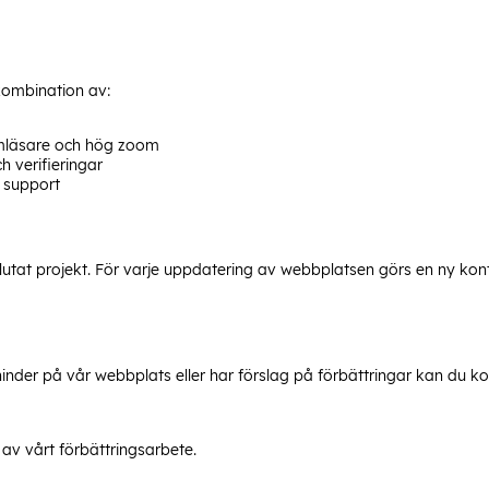
 kombination av:
mläsare och hög zoom
h verifieringar
 support
lutat projekt. För varje uppdatering av webbplatsen görs en ny kont
der på vår webbplats eller har förslag på förbättringar kan du ko
v vårt förbättringsarbete.