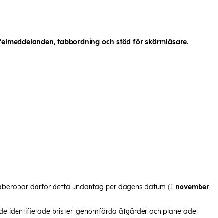
r, felmeddelanden, tabb­ordning och stöd för skärmläsare
.
 åberopar därför detta undantag per dagens datum (1
november
e identifierade brister, genomförda åtgärder och planerade