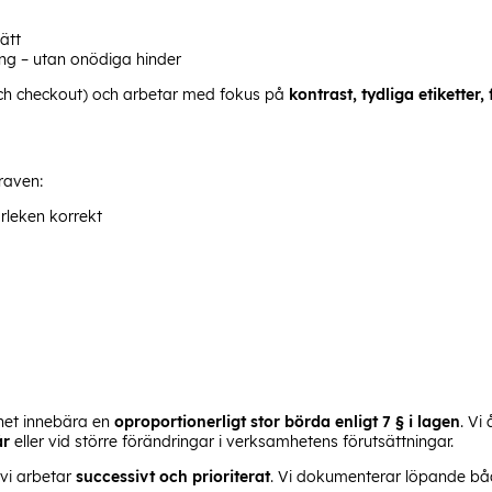
sätt
ing – utan onödiga hinder
 och checkout) och arbetar med fokus på
kontrast, tydliga etikette
kraven:
orleken korrekt
mhet innebära en
oproportionerligt stor börda enligt 7 § i lagen
. Vi
år
eller vid större förändringar i verksamhetens förutsättningar.
 vi arbetar
successivt och prioriterat
. Vi dokumenterar löpande båd