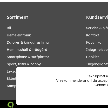
Sortiment
Kundserv
bil
Service & hjä
hemelektronik
Kontakt
datorer & kringutrustning
Köpvillkor
hem, hushåll & trädgård
Integritetspo
smartphone & surfplattor
Cookies
sport, fritid & hobby
Tillgänglighe
leksaker, barn- & babyprodukter
Ångra köp
Teknikproffse
skönhet & hälsa
Vi rekommenderar att du accepte
Mina sidor
Genom a
kampanjer