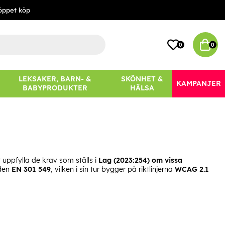
öppet köp
0
0
LEKSAKER, BARN- &
SKÖNHET &
KAMPANJER
BABYPRODUKTER
HÄLSA
uppfylla de krav som ställs i
Lag (2023:254) om vissa
rden
EN 301 549
, vilken i sin tur bygger på riktlinjerna
WCAG 2.1