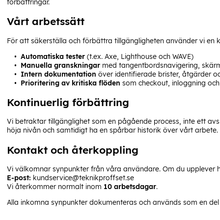
förbättringar.
Vårt arbetssätt
För att säkerställa och förbättra tillgängligheten använder vi en
Automatiska tester
(t.ex. Axe, Lighthouse och WAVE)
Manuella granskningar
med tangentbordsnavigering, skär
Intern dokumentation
över identifierade brister, åtgärder oc
Prioritering av kritiska flöden
som checkout, inloggning och
Kontinuerlig förbättring
Vi betraktar tillgänglighet som en pågående process, inte ett avs
höja nivån och samtidigt ha en spårbar historik över vårt arbete.
Kontakt och återkoppling
Vi välkomnar synpunkter från våra användare. Om du upplever hin
E-post:
kundservice@teknikproffset.se
Vi återkommer normalt inom
10 arbetsdagar
.
Alla inkomna synpunkter dokumenteras och används som en del a