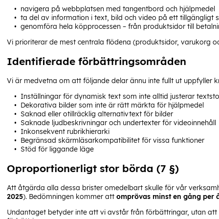
navigera på webbplatsen med tangentbord och hjälpmedel
ta del av information i text, bild och video på ett tillgängligt 
genomföra hela köpprocessen – från produktsidor till betaln
Vi prioriterar de mest centrala flödena (produktsidor, varukorg
Identifierade förbättringsområden
Vi är medvetna om att följande delar ännu inte fullt ut uppfyller 
Inställningar för dynamisk text som inte alltid justerar textst
Dekorativa bilder som inte är rätt märkta för hjälpmedel
Saknad eller otillräcklig alternativtext för bilder
Saknade ljudbeskrivningar och undertexter för videoinnehåll
Inkonsekvent rubrikhierarki
Begränsad skärmläsarkompatibilitet för vissa funktioner
Stöd för liggande läge
Oproportionerligt stor börda (7 §)
Att åtgärda alla dessa brister omedelbart skulle för vår verksa
2025
). Bedömningen kommer att
omprövas minst en gång per 
Undantaget betyder inte att vi avstår från förbättringar, utan att