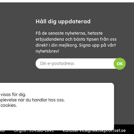
Håll dig uppdaterad
Få de senaste nyheterna, hetaste
erbjudandena och bästa tipsen från oss
direkt i din mejlkorg. Signa upp på vårt
nyhetsbrev!
OK
visas för dig.
plevelse när du handlar hos oss.
cookies.
 AB
Org.nr: 559386-1841
kundservice@teknikproffset.se