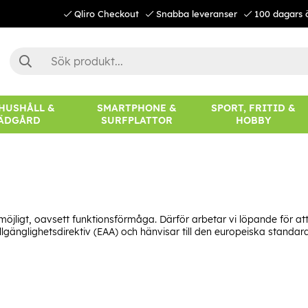
Qliro Checkout
Snabba leveranser
100 dagars 
 HUSHÅLL &
SMARTPHONE &
SPORT, FRITID &
ÄDGÅRD
SURFPLATTOR
HOBBY
ligt, oavsett funktionsförmåga. Därför arbetar vi löpande för att 
llgänglighetsdirektiv (EAA) och hänvisar till den europeiska standa