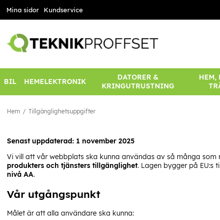
Mina sidor
Kundservice
DATORER &
HEM,
BIL
HEMELEKTRONIK
KRINGUTRUSTNING
TR
Hem
Tillgänglighetsuppgifter
Senast uppdaterad: 1 november 2025
Vi vill att vår webbplats ska kunna användas av så många som möj
produkters och tjänsters tillgänglighet
. Lagen bygger på EU:s ti
nivå AA
.
Vår utgångspunkt
Målet är att alla användare ska kunna: