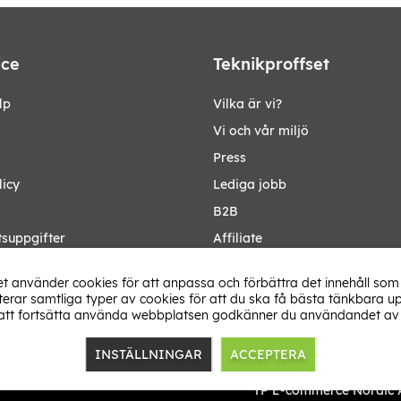
ice
Teknikproffset
lp
Vilka är vi?
Vi och vår miljö
Press
licy
Lediga jobb
B2B
tsuppgifter
Affiliate
Ändra Land
t använder cookies för att anpassa och förbättra det innehåll som 
rar samtliga typer av cookies för att du ska få bästa tänkbara up
tt fortsätta använda webbplatsen godkänner du användandet av 
INSTÄLLNINGAR
ACCEPTERA
TP E-commerce Nordic