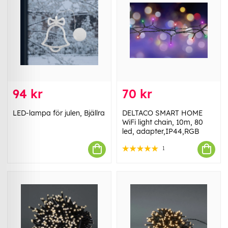
94 kr
70 kr
LED-lampa för julen, Bjällra
DELTACO SMART HOME
WiFi light chain, 10m, 80
led, adapter,IP44,RGB
1