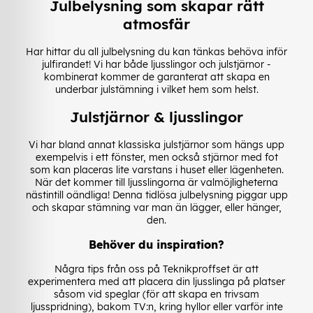
Julbelysning som skapar rätt
atmosfär
Har hittar du all julbelysning du kan tänkas behöva inför
julfirandet! Vi har både ljusslingor och julstjärnor -
kombinerat kommer de garanterat att skapa en
underbar julstämning i vilket hem som helst.
Julstjärnor & ljusslingor
Vi har bland annat klassiska julstjärnor som hängs upp
exempelvis i ett fönster, men också stjärnor med fot
som kan placeras lite varstans i huset eller lägenheten.
När det kommer till ljusslingorna är valmöjligheterna
nästintill oändliga! Denna tidlösa julbelysning piggar upp
och skapar stämning var man än lägger, eller hänger,
den.
Behöver du inspiration?
Några tips från oss på Teknikproffset är att
experimentera med att placera din ljusslinga på platser
såsom vid speglar (för att skapa en trivsam
ljusspridning), bakom TV:n, kring hyllor eller varför inte