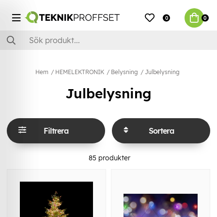
0
0
Hem
HEMELEKTRONIK
Belysning
Julbelysning
Julbelysning
Filtrera
Sortera
85
produkter