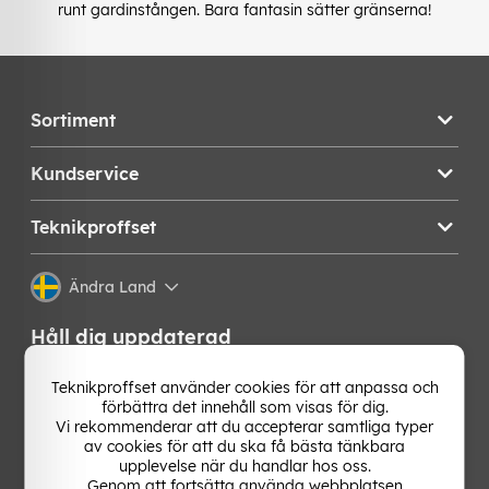
runt gardinstången. Bara fantasin sätter gränserna!
Sortiment
Kundservice
Teknikproffset
Ändra Land
Håll dig uppdaterad
Få de senaste nyheterna, hetaste erbjudandena och
Teknikproffset använder cookies för att anpassa och
bästa tipsen från oss direkt i din mejlkorg. Signa upp på
förbättra det innehåll som visas för dig.
vårt nyhetsbrev!
Vi rekommenderar att du accepterar samtliga typer
av cookies för att du ska få bästa tänkbara
upplevelse när du handlar hos oss.
OK
Genom att fortsätta använda webbplatsen