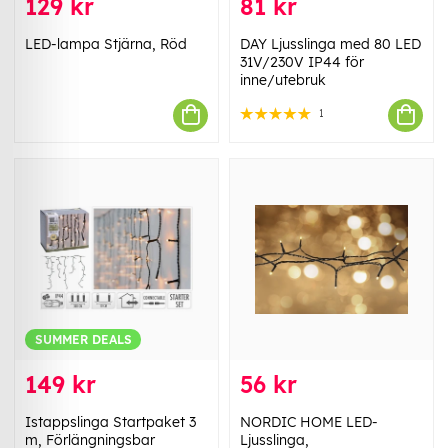
129 kr
81 kr
LED-lampa Stjärna, Röd
DAY Ljusslinga med 80 LED
31V/230V IP44 för
inne/utebruk
1
SUMMER DEALS
149 kr
56 kr
Istappslinga Startpaket 3
NORDIC HOME LED-
m, Förlängningsbar
Ljusslinga,