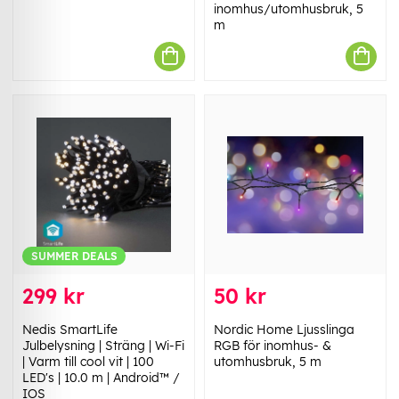
inomhus/utomhusbruk, 5
m
SUMMER DEALS
299 kr
50 kr
Nedis SmartLife
Nordic Home Ljusslinga
Julbelysning | Sträng | Wi-Fi
RGB för inomhus- &
| Varm till cool vit | 100
utomhusbruk, 5 m
LED's | 10.0 m | Android™ /
IOS