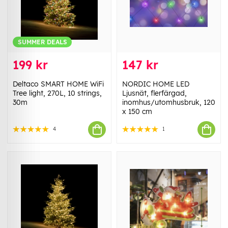
SUMMER DEALS
199 kr
147 kr
Deltaco SMART HOME WiFi
NORDIC HOME LED
Tree light, 270L, 10 strings,
Ljusnät, flerfärgad,
30m
inomhus/utomhusbruk, 120
x 150 cm
4
1