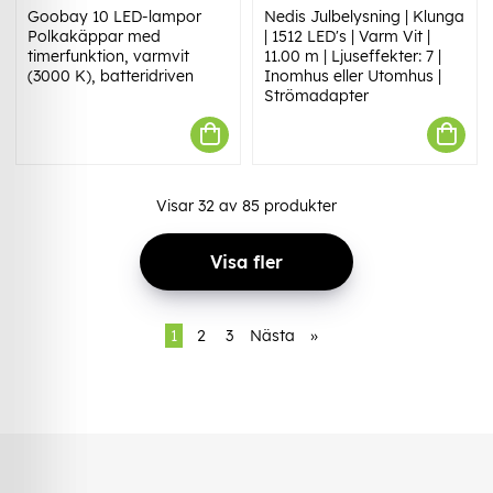
Goobay 10 LED-lampor
Nedis Julbelysning | Klunga
Polkakäppar med
| 1512 LED's | Varm Vit |
timerfunktion, varmvit
11.00 m | Ljuseffekter: 7 |
(3000 K), batteridriven
Inomhus eller Utomhus |
Strömadapter
Visar
32
av
85
produkter
Visa fler
1
2
3
Nästa
»