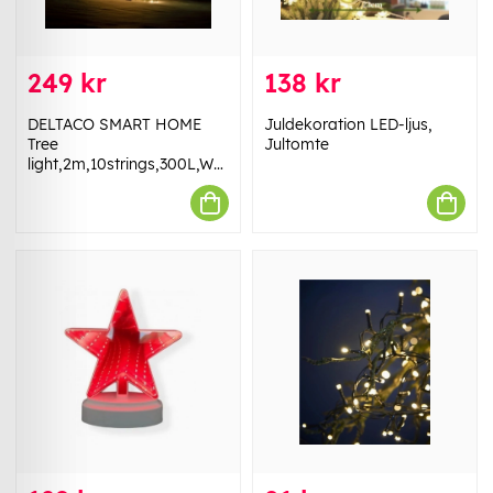
249 kr
138 kr
DELTACO SMART HOME
Juldekoration LED-ljus,
Tree
Jultomte
light,2m,10strings,300L,WW,adapter,IP44