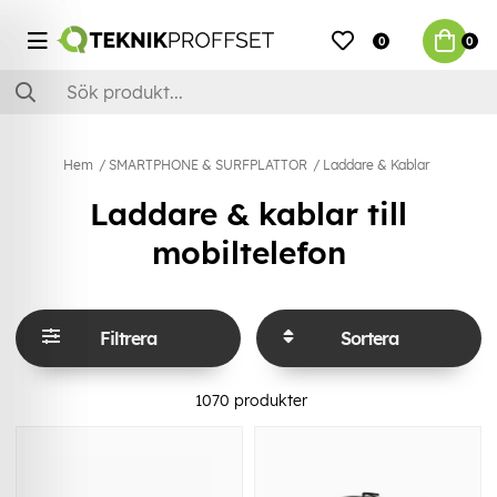
0
0
Hem
SMARTPHONE & SURFPLATTOR
Laddare & Kablar
Laddare & kablar till
mobiltelefon
Filtrera
Sortera
1070
produkter