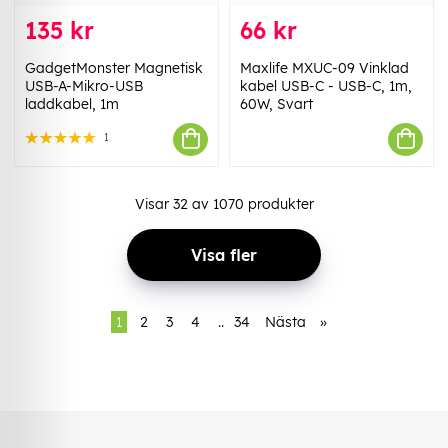
135 kr
66 kr
GadgetMonster Magnetisk
Maxlife MXUC-09 Vinklad
USB-A-Mikro-USB
kabel USB-C - USB-C, 1m,
laddkabel, 1m
60W, Svart
1
Visar
32
av
1070
produkter
Visa fler
1
2
3
4
..
34
Nästa
»