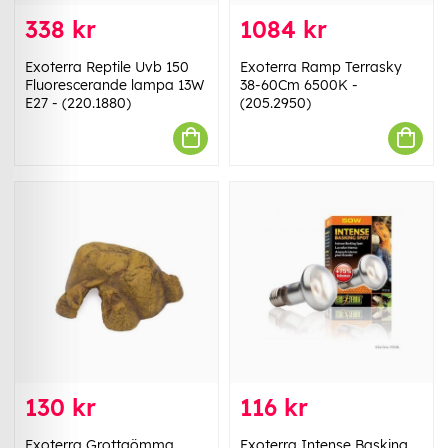
338 kr
1084 kr
Exoterra Reptile Uvb 150
Exoterra Ramp Terrasky
Fluorescerande lampa 13W
38-60Cm 6500K -
E27 - (220.1880)
(205.2950)
130 kr
116 kr
Exoterra Grottgömma
Exoterra Intense Basking