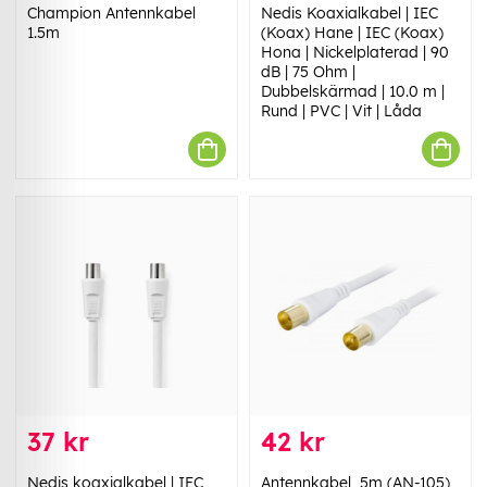
Champion Antennkabel
Nedis Koaxialkabel | IEC
1.5m
(Koax) Hane | IEC (Koax)
Hona | Nickelplaterad | 90
dB | 75 Ohm |
Dubbelskärmad | 10.0 m |
Rund | PVC | Vit | Låda
37 kr
42 kr
Nedis koaxialkabel | IEC
Antennkabel, 5m (AN-105)