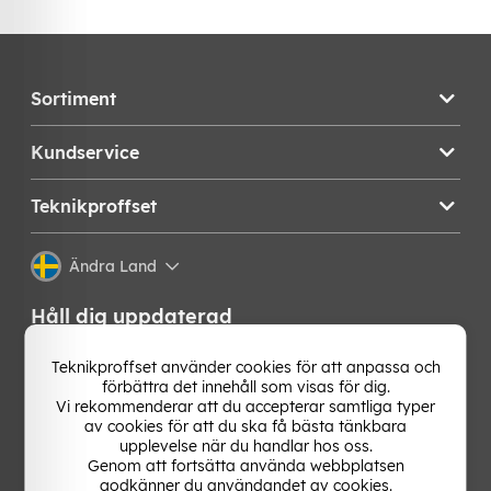
Sortiment
Kundservice
Teknikproffset
Ändra Land
Håll dig uppdaterad
Få de senaste nyheterna, hetaste erbjudandena och
Teknikproffset använder cookies för att anpassa och
bästa tipsen från oss direkt i din mejlkorg. Signa upp på
förbättra det innehåll som visas för dig.
vårt nyhetsbrev!
Vi rekommenderar att du accepterar samtliga typer
av cookies för att du ska få bästa tänkbara
upplevelse när du handlar hos oss.
OK
Genom att fortsätta använda webbplatsen
godkänner du användandet av cookies.