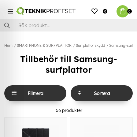
0
0
Hem
SMARTPHONE & SURFPLATTOR
Surfplattor skydd
Samsung-surfpl
Tillbehör till Samsung-
surfplattor
Filtrera
Sortera
56
produkter