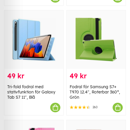
49 kr
49 kr
Tri-fold fodral med
Fodral för Samsung S7+
stativfunktion för Galaxy
T970 12.4", Roterbar 360°,
Tab S7 11", Blå
Grön
260