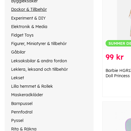
Byggleksaker
Dockor & Tillbehör
Experiment & DIY
Elektronik & Media
Fidget Toys
SUMMER D
Figurer, Miniatyrer & tillbehör
Gåbilar
99 kr
Leksaksbilar & andra fordon
Leklera, leksand och tillbehör
Barbie HGR1
Doll Princess
Lekset
Lilla hemmet & Rollek
Maskeradkläder
Barnpussel
Pennfodral
Pyssel
Rita & Räkna