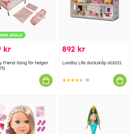
MER DEALS
 kr
892 kr
 Friend Säng för helgen
Lundby Life dockskåp 601021
73)
24