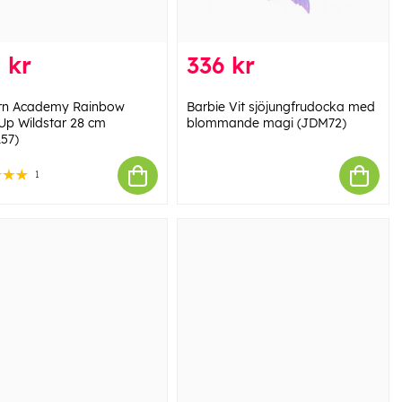
 kr
336 kr
rn Academy Rainbow
Barbie Vit sjöjungfrudocka med
 Up Wildstar 28 cm
blommande magi (JDM72)
157)
1