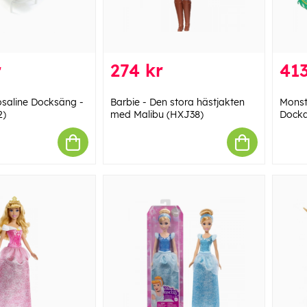
r
274 kr
413
osaline Docksäng -
Barbie - Den stora hästjakten
Monst
2)
med Malibu (HXJ38)
Docka