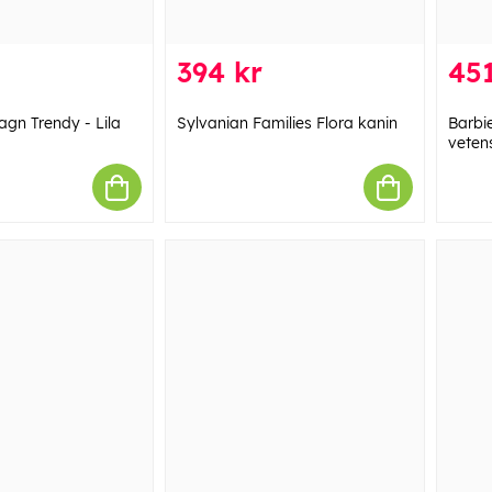
394 kr
451
gn Trendy - Lila
Sylvanian Families Flora kanin
Barbi
veten