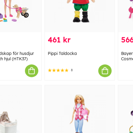
461 kr
566
dskap för husdjur
Pippi Taldocka
Bayer
 hjul (HTK37)
Cosme
8