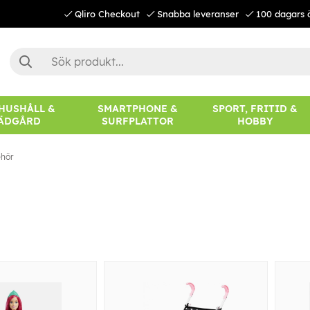
Qliro Checkout
Snabba leveranser
100 dagars 
 HUSHÅLL &
SMARTPHONE &
SPORT, FRITID &
ÄDGÅRD
SURFPLATTOR
HOBBY
ehör