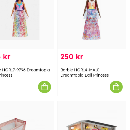
 kr
250 kr
e HGR17-9796 Dreamtopia
Barbie HGR14-MA10
rincess
Dreamtopia Doll Princess