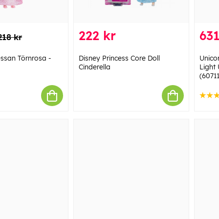
222 kr
631
218 kr
essan Törnrosa -
Disney Princess Core Doll
Unico
Cinderella
Light
(6071