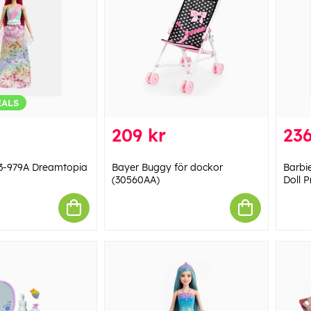
EALS
209 kr
236
3-979A Dreamtopia
Bayer Buggy för dockor
Barbi
(30560AA)
Doll P