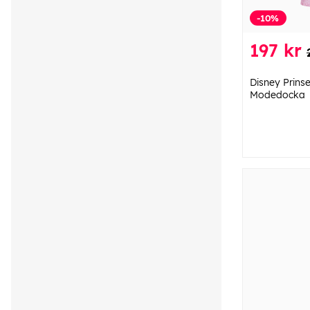
-10%
197 kr
Disney Prins
Modedocka