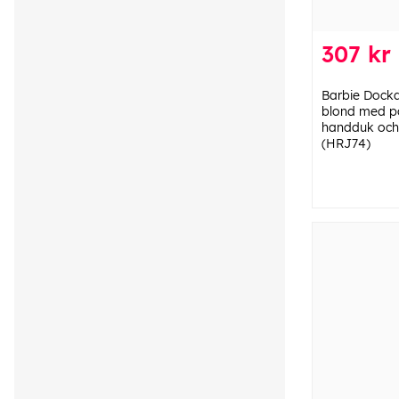
307 kr
Barbie Docka
blond med po
handduk och 
(HRJ74)