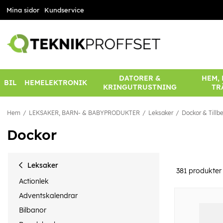
Mina sidor
Kundservice
DATORER &
HEM,
BIL
HEMELEKTRONIK
KRINGUTRUSTNING
TR
Hem
LEKSAKER, BARN- & BABYPRODUKTER
Leksaker
Dockor & Tillb
Dockor
Leksaker
381
produkter
Actionlek
Adventskalendrar
Bilbanor