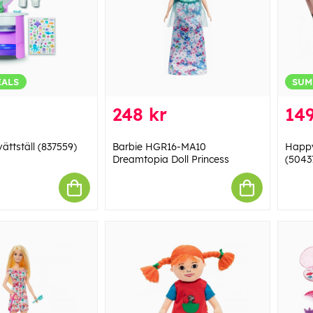
EALS
SUM
248 kr
149
ättställ (837559)
Barbie HGR16-MA10
Happy
Dreamtopia Doll Princess
(5043