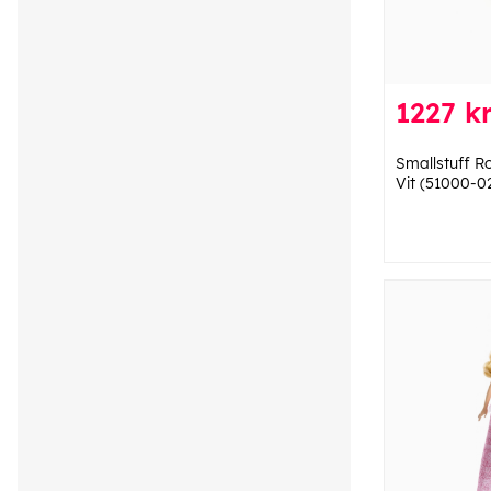
1227 k
Smallstuff R
Vit (51000-0