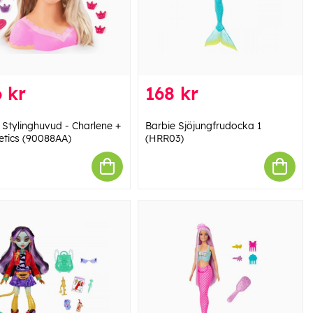
 kr
168 kr
 Stylinghuvud - Charlene +
Barbie Sjöjungfrudocka 1
tics (90088AA)
(HRR03)