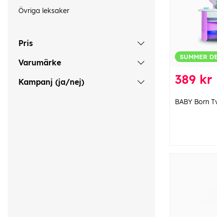
Övriga leksaker
Pris
SUMMER D
Varumärke
389 kr
Kampanj (ja/nej)
BABY Born Tv