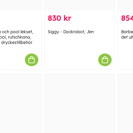
830 kr
854
 och pool lekset,
Siggy - Dockrobot, Jen
Barbie
ol, rutschkana,
det ul
dryckestillbehör