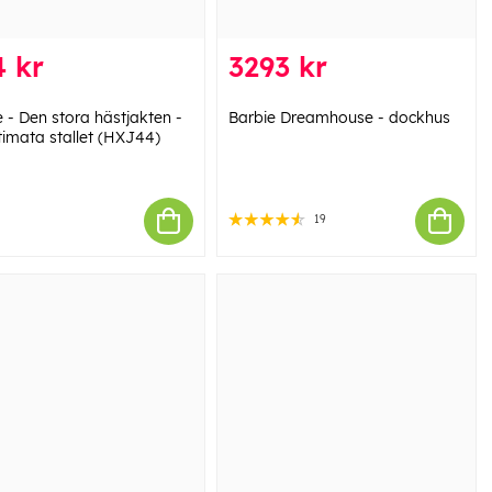
 kr
3293 kr
 - Den stora hästjakten -
Barbie Dreamhouse - dockhus
timata stallet (HXJ44)
19