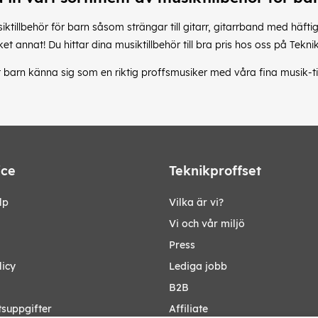
siktillbehör för barn såsom strängar till gitarr, gitarrband med häft
t annat! Du hittar dina musiktillbehör till bra pris hos oss på Tekni
t barn känna sig som en riktig proffsmusiker med våra fina musik-ti
ice
Teknikproffset
lp
Vilka är vi?
Vi och vår miljö
Press
licy
Lediga jobb
B2B
tsuppgifter
Affiliate