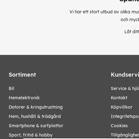
Vi har ett stort utbud av olika mu
och mycke
Låt dit
Sortiment
Kundserv
bil
Service & hjä
hemelektronik
Kontakt
datorer & kringutrustning
Köpvillkor
hem, hushåll & trädgård
Integritetspo
smartphone & surfplattor
Cookies
sport, fritid & hobby
Tillgänglighe