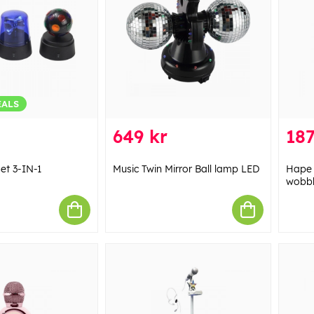
EALS
649 kr
187
et 3-IN-1
Music Twin Mirror Ball lamp LED
Hape 
wobbl