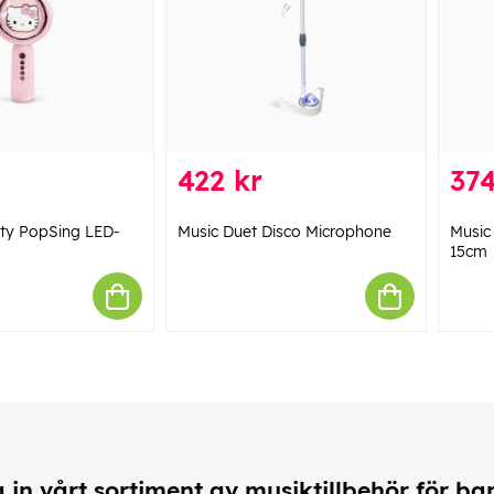
422 kr
374
tty PopSing LED-
Music Duet Disco Microphone
Music 
15cm
in vårt sortiment av musiktillbehör för ba