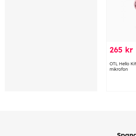
265 kr
OTL Hello Ki
mikrofon
Spana 