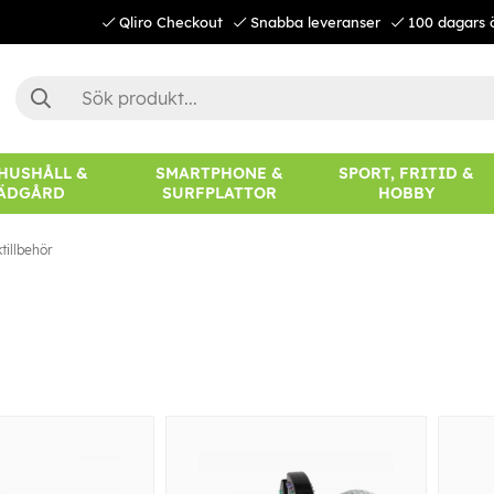
Qliro Checkout
Snabba leveranser
100 dagars 
 HUSHÅLL &
SMARTPHONE &
SPORT, FRITID &
ÄDGÅRD
SURFPLATTOR
HOBBY
tillbehör