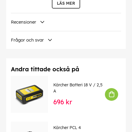
LÄS MER
Denna text har översatts automatiskt, fel kan
förekomma.
Recensioner
EAN:
4039784855670
Frågor och svar
Andra tittade också på
Kärcher Batteri 18 V / 2,5
A
696 kr
Kärcher PCL 4