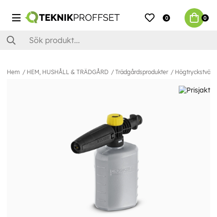
0
0
Hem
HEM, HUSHÅLL & TRÄDGÅRD
Trädgårdsprodukter
Högtryckstvätt