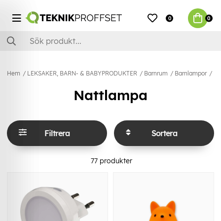
0
0
Hem
LEKSAKER, BARN- & BABYPRODUKTER
Barnrum
Barnlampor
Na
Nattlampa
Filtrera
Sortera
77
produkter