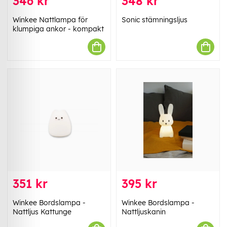
346 kr
348 kr
Winkee Nattlampa för
Sonic stämningsljus
klumpiga ankor - kompakt
351 kr
395 kr
Winkee Bordslampa -
Winkee Bordslampa -
Nattljus Kattunge
Nattljuskanin