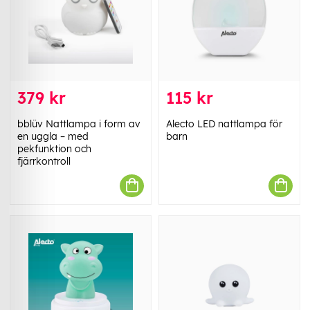
379 kr
115 kr
bblüv Nattlampa i form av
Alecto LED nattlampa för
en uggla – med
barn
pekfunktion och
fjärrkontroll