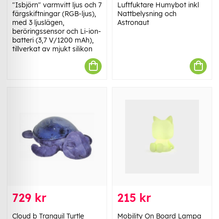
"Isbjörn" varmvitt ljus och 7
Luftfuktare Humybot inkl
färgskiftningar (RGB-ljus),
Nattbelysning och
med 3 ljuslägen,
Astronaut
beröringssensor och Li-ion-
batteri (3,7 V/1200 mAh),
tillverkat av mjukt silikon
729 kr
215 kr
Cloud b Tranquil Turtle
Mobility On Board Lampa