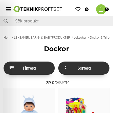
0
0
Hem
LEKSAKER, BARN- & BABYPRODUKTER
Leksaker
Dockor & Tillbeh
Dockor
Filtrera
Sortera
389
produkter