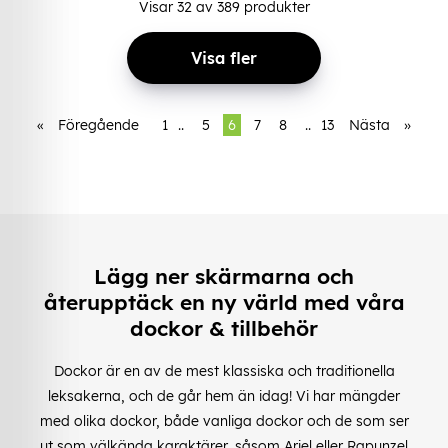
Visar
32
av
389
produkter
Visa fler
«
Föregående
1
..
5
6
7
8
..
13
Nästa
»
Lägg ner skärmarna och
återupptäck en ny värld med våra
dockor & tillbehör
Dockor är en av de mest klassiska och traditionella
leksakerna, och de går hem än idag! Vi har mängder
med olika dockor, både vanliga dockor och de som ser
ut som välkända karaktärer, såsom Ariel eller Rapunzel