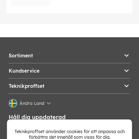
Sortiment
Kundservice
Teknikproffset
Ändra Land
Håll dig uppdaterad
Få de senaste nyheterna, hetaste erbjudandena och
Teknikproffset använder cookies för att anpassa och
bästa tipsen från oss direkt i din mejlkorg. Signa upp på
förbättra det innehåll som visas för dig.