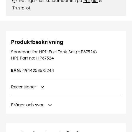
Pålitliga - läs kundomdömen på
Prisjakt
&
Trustpilot
Produktbeskrivning
Sparepart for HPI: Fuel Tank Set (HP67524)
HPI Part no: HP67524
EAN:
4944258675244
Recensioner
Frågor och svar