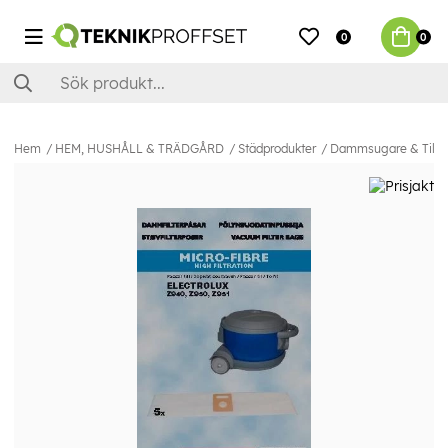
0
0
Hem
HEM, HUSHÅLL & TRÄDGÅRD
Städprodukter
Dammsugare & Tillb