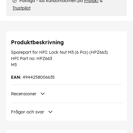
Pålitliga - läs kundomdömen på
Prisjakt
&
Trustpilot
Produktbeskrivning
Sparepart for HPI: Lock Nut M3 (6 Pcs) (HPZ663)
HPI Part no: HPZ663
M3
EAN:
4944258006635
Recensioner
Frågor och svar