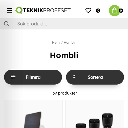
0
0
Hem
Hombli
Hombli
Filtrera
Sortera
39
produkter