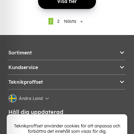
Visa fler
1
2
Nästa
»
Sortiment
Kundservice
Teknikproffset
Ändra Land
Håll dig uppdaterad
Få de senaste nyheterna, hetaste erbjudandena och
Teknikproffset använder cookies för att anpassa och
bästa tipsen från oss direkt i din mejlkorg. Signa upp på
förbättra det innehåll som visas för dig.