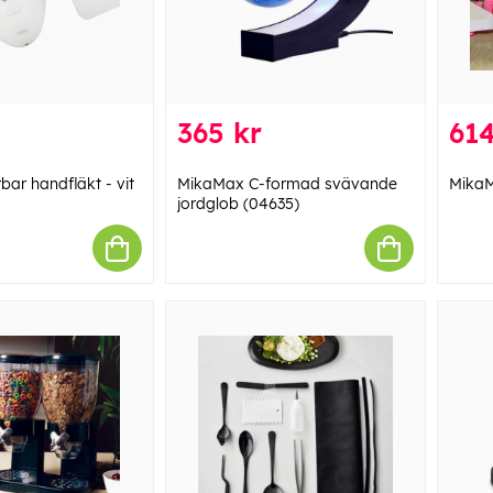
365 kr
614
ar handfläkt - vit
MikaMax C-formad svävande
MikaM
jordglob (04635)