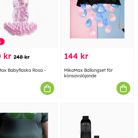
%
 kr
144 kr
248 kr
ax Babyflaska Rosa -
MikaMax Ballongset för
könsavslöjande