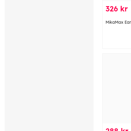
326 kr
MikaMax Ear
288 kr