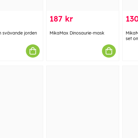
187 kr
130
 svävande jorden
MikaMax Dinosaurie-mask
MikaM
set o