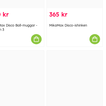
 kr
365 kr
ax Disco Ball-muggar -
MikaMax Disco-ishinken
m 3