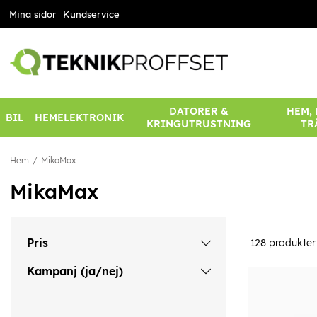
Mina sidor
Kundservice
DATORER &
HEM,
BIL
HEMELEKTRONIK
KRINGUTRUSTNING
TR
Hem
MikaMax
MikaMax
Pris
128
produkter
Kampanj (ja/nej)