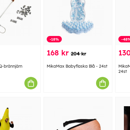
-18%
-48
168 kr
130
204 kr
-brännjärn
MikaMax Babyflaska Blå - 24st
MikaM
24st