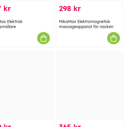
 kr
298 kr
ax Elektrisk
MikaMax Elektromagnetisk
mällare
massageapparat för nacken
 kr
365 kr