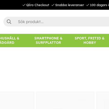
Qliro Checkout
Snabba leveranser
100 dagars 
 HUSHÅLL &
SMARTPHONE &
SPORT, FRITID &
ÄDGÅRD
SURFPLATTOR
HOBBY