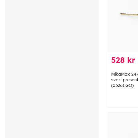
528 kr
MikaMax 24K 
svart presen
(03261.GO)