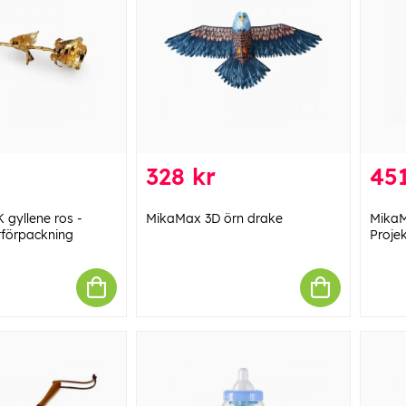
328 kr
451
gyllene ros -
MikaMax 3D örn drake
MikaM
tförpackning
Proje