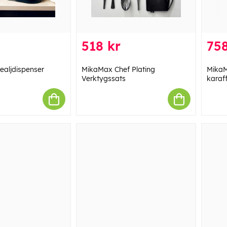
518 kr
758
aljdispenser
MikaMax Chef Plating
MikaM
Verktygssats
karaf