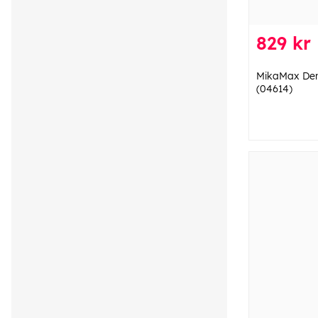
829 kr
MikaMax Den
(04614)