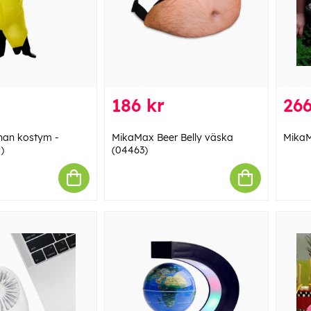
186 kr
266
an kostym -
MikaMax Beer Belly väska
MikaM
)
(04463)