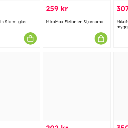
259 kr
307
th Storm-glas
MikaMax Elefanten Stjärnorna
MikaM
myggs
202 kr
350