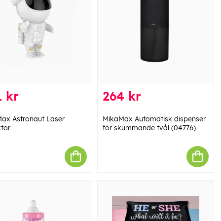
 kr
264 kr
ax Astronaut Laser
MikaMax Automatisk dispenser
ktor
för skummande tvål (04776)