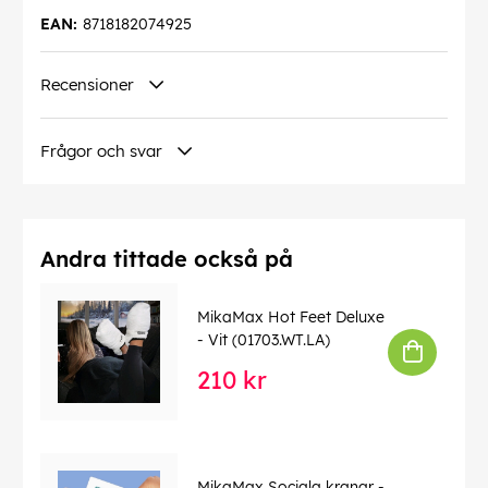
EAN:
8718182074925
Recensioner
Frågor och svar
Andra tittade också på
MikaMax Hot Feet Deluxe
- Vit (01703.WT.LA)
210 kr
MikaMax Sociala kranar -