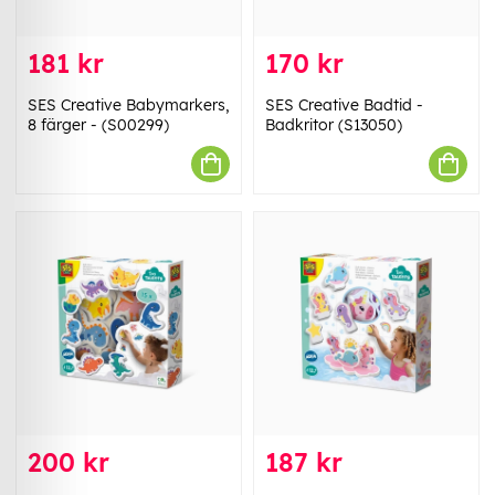
181 kr
170 kr
SES Creative Babymarkers,
SES Creative Badtid -
8 färger - (S00299)
Badkritor (S13050)
200 kr
187 kr