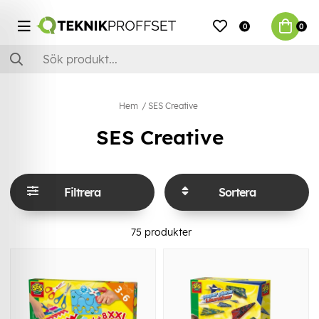
0
0
Hem
SES Creative
SES Creative
Filtrera
Sortera
75
produkter