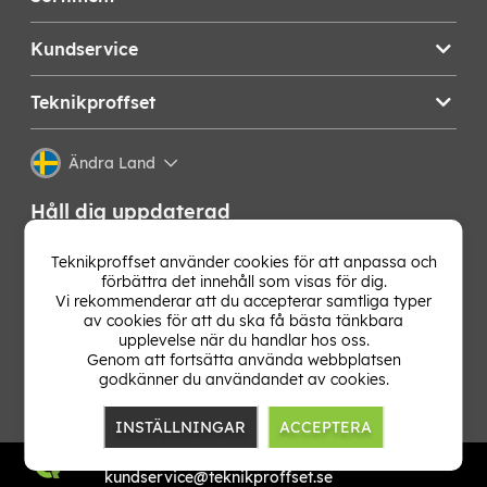
Kundservice
Teknikproffset
Ändra Land
Håll dig uppdaterad
Få de senaste nyheterna, hetaste erbjudandena och
Teknikproffset använder cookies för att anpassa och
bästa tipsen från oss direkt i din mejlkorg. Signa upp på
förbättra det innehåll som visas för dig.
vårt nyhetsbrev!
Vi rekommenderar att du accepterar samtliga typer
av cookies för att du ska få bästa tänkbara
upplevelse när du handlar hos oss.
OK
Genom att fortsätta använda webbplatsen
godkänner du användandet av cookies.
INSTÄLLNINGAR
ACCEPTERA
TP E-commerce Nordic AB
Org.nr: 559386-1841
kundservice@teknikproffset.se