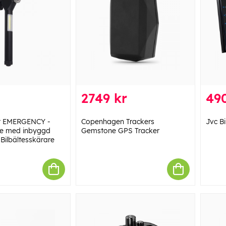
2749 kr
49
ht EMERGENCY -
Copenhagen Trackers
Jvc B
 med inbyggd
Gemstone GPS Tracker
ilbältesskärare