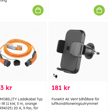
tning
3 kr
181 kr
MOBILITY Laddkabel Typ
FoneKit Air Vent bilhållare för
 till 11 kW, 5 m, orange
luftkonditioneringsutrymmet
934025) 20 A, 3-fas, för