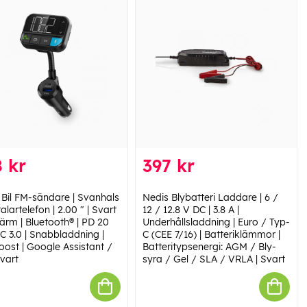
 kr
397 kr
 Bil FM-sändare | Svanhals
Nedis Blybatteri Laddare | 6 /
alartelefon | 2.00 " | Svart
12 / 12.8 V DC | 3.8 A |
ärm | Bluetooth® | PD 20
Underhållsladdning | Euro / Typ-
C 3.0 | Snabbladdning |
C (CEE 7/16) | Batteriklämmor |
oost | Google Assistant /
Batteritypsenergi: AGM / Bly-
Svart
syra / Gel / SLA / VRLA | Svart