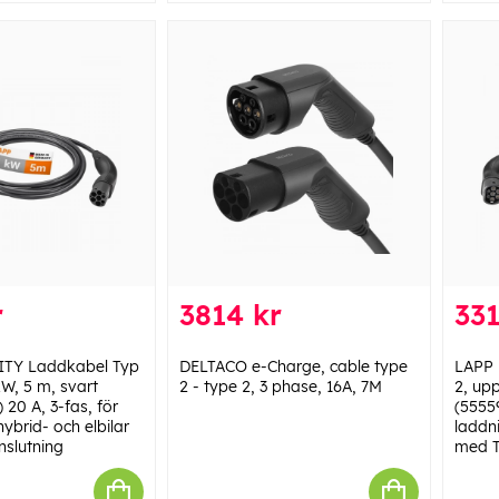
r
3814 kr
331
TY Laddkabel Typ
DELTACO e-Charge, cable type
LAPP 
 kW, 5 m, svart
2 - type 2, 3 phase, 16A, 7M
2, upp
20 A, 3-fas, för
(55559
ybrid- och elbilar
laddni
slutning
med T