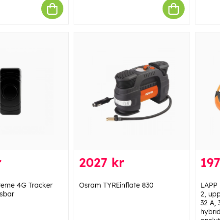
r
2027 kr
197
treme 4G Tracker
Osram TYREinflate 830
LAPP 
sbar
2, upp
32 A, 
hybrid