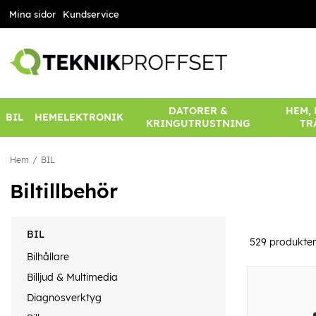
Mina sidor
Kundservice
DATORER &
HEM,
BIL
HEMELEKTRONIK
KRINGUTRUSTNING
TR
Hem
BIL
Biltillbehör
BIL
529
produkter
Bilhållare
Billjud & Multimedia
Diagnosverktyg