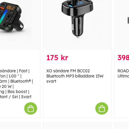
175 kr
398
sändare | Fast |
XO sändare FM BCC02
ROAD 
n | 1.00 " |
Bluetooth MP3 billaddare 15W
Ultim
ärm | Bluetooth® |
svart
 20 W |
g | Bas boost |
ant / Siri | Svart