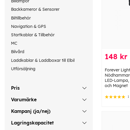
Billampor
Backkameror & Sensorer
Biltillbehör
Navigation & GPS
Startkablar & Tillbehör
MC
Bilvård
148 kr
Laddkablar & Laddboxar till Elbil
Utförsäljning
Forever Lig
Nödhammare
LED-Lampa, B
och Magnet
Pris
1
Varumärke
Kampanj (ja/nej)
Lagringskapacitet