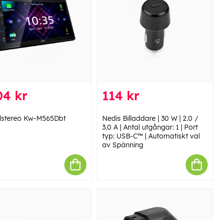
04 kr
114 kr
ilstereo Kw-M565Dbt
Nedis Billaddare | 30 W | 2.0 /
3.0 A | Antal utgångar: 1 | Port
typ: USB-C™ | Automatiskt val
av Spänning