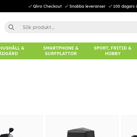
Qliro Checkout
Snabba leveranser
100 dagars 
 HUSHÅLL &
SMARTPHONE &
SPORT, FRITID &
ÄDGÅRD
SURFPLATTOR
HOBBY