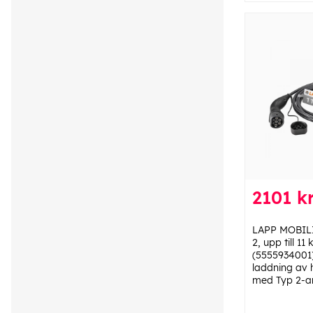
2101 k
LAPP MOBILI
2, upp till 11
(5555934001) 
laddning av h
med Typ 2-an