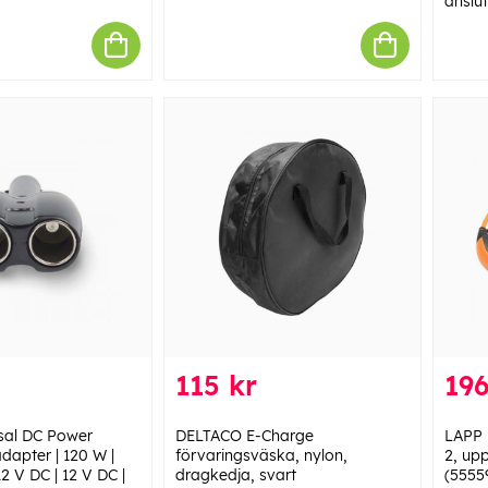
anslu
115 kr
196
sal DC Power
DELTACO E-Charge
LAPP 
adapter | 120 W |
förvaringsväska, nylon,
2, upp
2 V DC | 12 V DC |
dragkedja, svart
(5555