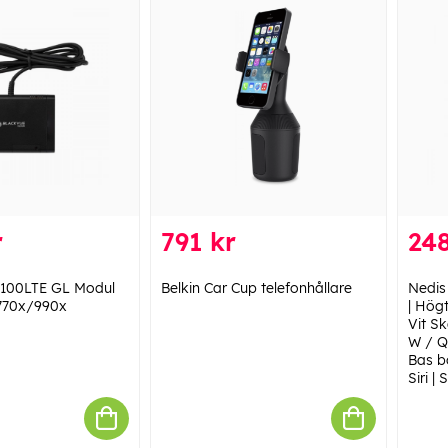
r
791 kr
248
100LTE GL Modul
Belkin Car Cup telefonhållare
Nedis
770x/990x
| Högt
Vit Sk
W / Q
Bas b
Siri | 