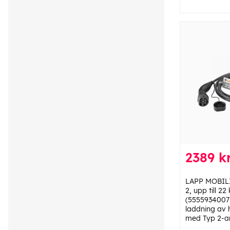
2389 k
LAPP MOBILI
2, upp till 22
(5555934007) 
laddning av h
med Typ 2-an