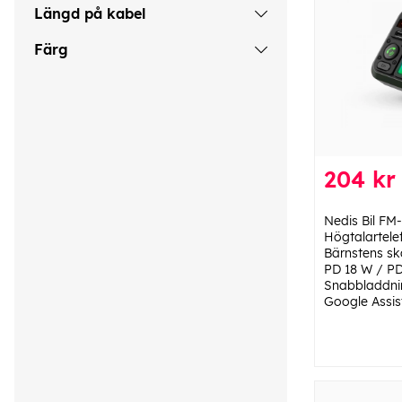
Längd på kabel
Färg
204 kr
Nedis Bil FM-
Högtalartelefo
Bärnstens sk
PD 18 W / PD
Snabbladdnin
Google Assist