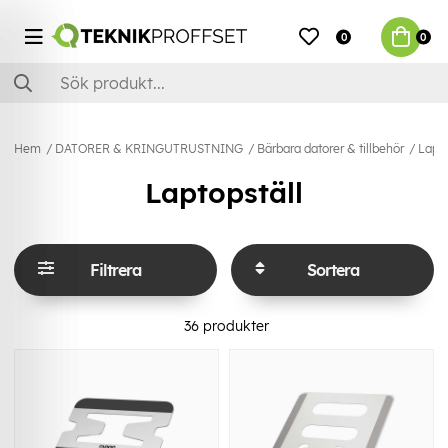
0
0
Hem
DATORER & KRINGUTRUSTNING
Bärbara datorer & tillbehör
Lapto
Laptopställ
Filtrera
Sortera
36
produkter