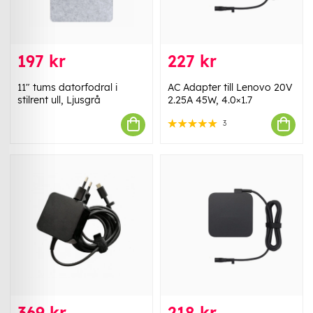
197 kr
227 kr
11" tums datorfodral i
AC Adapter till Lenovo 20V
stilrent ull, Ljusgrå
2.25A 45W, 4.0×1.7
3
369 kr
218 kr