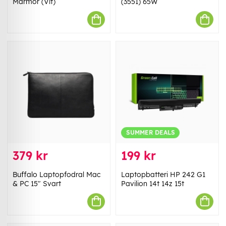
Marmor (Vit)
(3551) 65W
SUMMER DEALS
379 kr
199 kr
Buffalo Laptopfodral Mac
Laptopbatteri HP 242 G1
& PC 15" Svart
Pavilion 14t 14z 15t