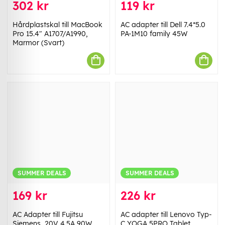
302 kr
119 kr
Hårdplastskal till MacBook
AC adapter till Dell 7.4*5.0
Pro 15.4" A1707/A1990,
PA-1M10 family 45W
Marmor (Svart)
SUMMER DEALS
SUMMER DEALS
169 kr
226 kr
AC Adapter till Fujitsu
AC adapter till Lenovo Typ-
Siemens, 20V 4.5A 90W
C YOGA 5PRO Tablet