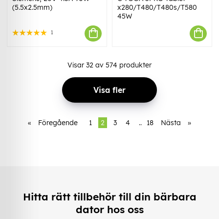
(5.5x2.5mm)
x280/T480/T480s/T580
45W
1
Visar
32
av
574
produkter
Visa fler
«
Föregående
1
2
3
4
..
18
Nästa
»
Hitta rätt tillbehör till din bärbara
dator hos oss