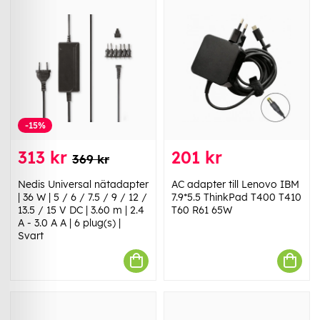
-15%
313 kr
201 kr
369 kr
Nedis Universal nätadapter
AC adapter till Lenovo IBM
| 36 W | 5 / 6 / 7.5 / 9 / 12 /
7.9*5.5 ThinkPad T400 T410
13.5 / 15 V DC | 3.60 m | 2.4
T60 R61 65W
A - 3.0 A A | 6 plug(s) |
Svart