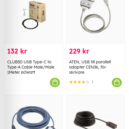
132 kr
229 kr
CLUB3D USB Type-C to
ATEN, USB till parallell
Type-A Cable Male/Male
adapter CEN36, för
1Meter 60Watt
skrivare
1