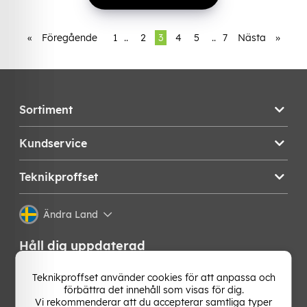
«
Föregående
1
..
2
3
4
5
..
7
Nästa
»
Sortiment
Kundservice
Teknikproffset
Ändra Land
Håll dig uppdaterad
Få de senaste nyheterna, hetaste erbjudandena och
Teknikproffset använder cookies för att anpassa och
bästa tipsen från oss direkt i din mejlkorg. Signa upp på
förbättra det innehåll som visas för dig.
vårt nyhetsbrev!
Vi rekommenderar att du accepterar samtliga typer