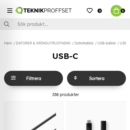
0
0
Hem
DATORER & KRINGUTRUSTNING
Datorkablar
USB-kablar
USB-
USB-C
Filtrera
Sortera
338
produkter