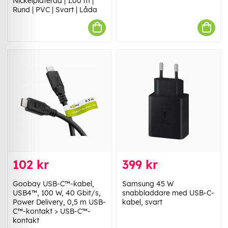
Nickelplaterad | 1.00 m |
Rund | PVC | Svart | Låda
102 kr
399 kr
Goobay USB-C™-kabel,
Samsung 45 W
USB4™, 100 W, 40 Gbit/s,
snabbladdare med USB-C-
Power Delivery, 0,5 m USB-
kabel, svart
C™-kontakt > USB-C™-
kontakt