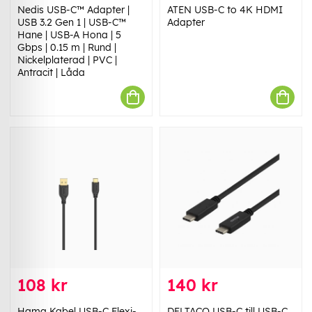
Nedis USB-C™ Adapter |
ATEN USB-C to 4K HDMI
USB 3.2 Gen 1 | USB-C™
Adapter
Hane | USB-A Hona | 5
Gbps | 0.15 m | Rund |
Nickelplaterad | PVC |
Antracit | Låda
108 kr
140 kr
Hama Kabel USB-C Flexi-
DELTACO USB-C till USB-C