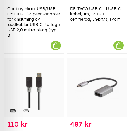
Goobay Micro-USB/USB-
DELTACO USB-C till USB-C-
C™ OTG Hi-Speed-adapter
kabel, 1m, USB-IF
för anslutning av
certifierad, 5Gbit/s, svart
laddkablar USB-C™ uttag >
USB 2,0 mikro plugg (typ
B)
110 kr
487 kr