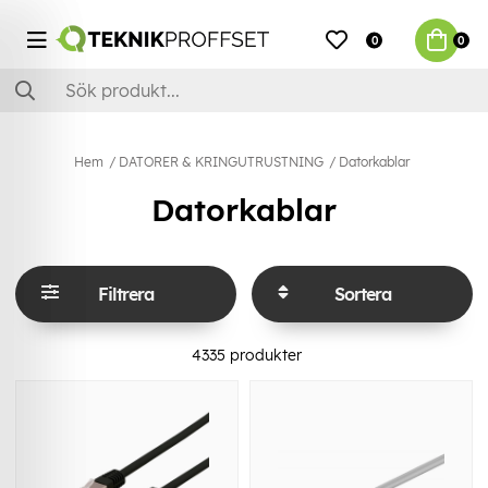
0
0
Hem
DATORER & KRINGUTRUSTNING
Datorkablar
Datorkablar
Filtrera
Sortera
4335
produkter