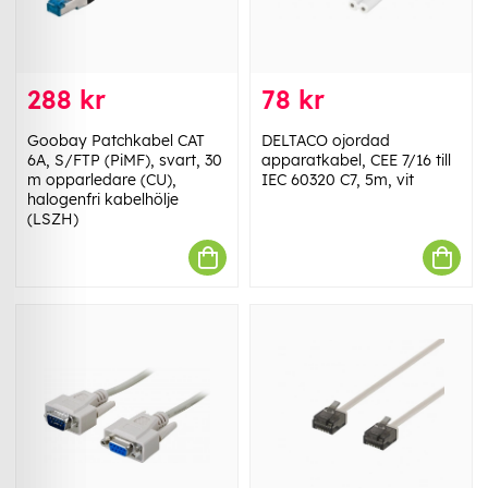
288 kr
78 kr
Goobay Patchkabel CAT
DELTACO ojordad
6A, S/FTP (PiMF), svart, 30
apparatkabel, CEE 7/16 till
m opparledare (CU),
IEC 60320 C7, 5m, vit
halogenfri kabelhölje
(LSZH)