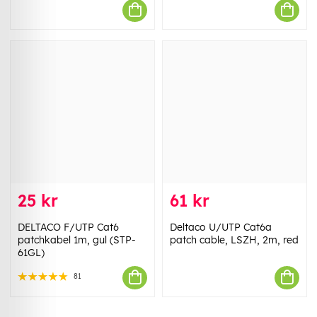
25 kr
61 kr
DELTACO F/UTP Cat6
Deltaco U/UTP Cat6a
patchkabel 1m, gul (STP-
patch cable, LSZH, 2m, red
61GL)
81