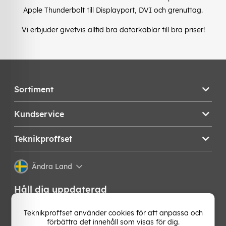
Apple Thunderbolt till Displayport, DVI och grenuttag.
Vi erbjuder givetvis alltid bra datorkablar till bra priser!
Sortiment
Kundservice
Teknikproffset
Ändra Land
Håll dig uppdaterad
Få de senaste nyheterna, hetaste erbjudandena och
Teknikproffset använder cookies för att anpassa och
bästa tipsen från oss direkt i din mejlkorg. Signa upp på
förbättra det innehåll som visas för dig.