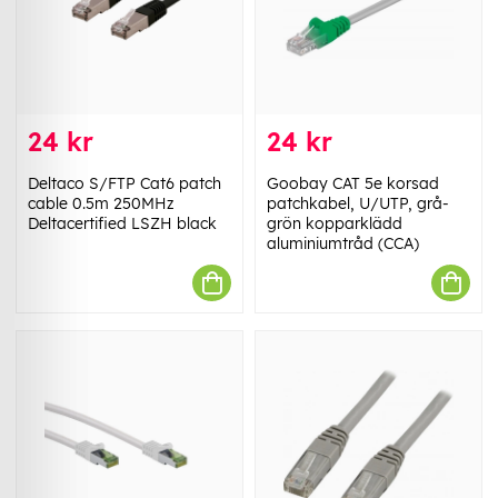
24 kr
24 kr
Deltaco S/FTP Cat6 patch
Goobay CAT 5e korsad
cable 0.5m 250MHz
patchkabel, U/UTP, grå-
Deltacertified LSZH black
grön kopparklädd
aluminiumtråd (CCA)