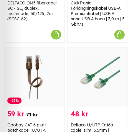
DELTACO OM3 fiberkabel
ClickTronic
SC - SC, duplex,
Förlängningskabel USB-A
multimode, 50/125, 2m
Premiumkabel | USB A
(SCSC-62)
hane USB A hona | 3,0 m | 5
Gbit/s
-17%
59 kr
48 kr
71 kr
Goobay CAT 6 platt
Deltaco U/UTP Cat6a
patchkabel, U/UTP,
cable, slim, 3,5mm i