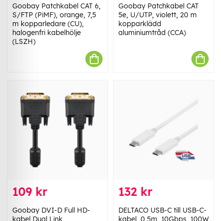
Goobay Patchkabel CAT 6,
Goobay Patchkabel CAT
S/FTP (PiMF), orange, 7,5
5e, U/UTP, violett, 20 m
m kopparledare (CU),
kopparklädd
halogenfri kabelhölje
aluminiumtråd (CCA)
(LSZH)
109 kr
132 kr
Goobay DVI-D Full HD-
DELTACO USB-C till USB-C-
kabel Dual Link,
kabel, 0,5m, 10Gbps, 100W