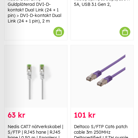
Guldpläterad DVI-D-
5A, USB 3.1 Gen 2,
kontakt Dual Link (24 + 1
pin) > DVI-D-kontakt Dual
Link (24 + 1 pin), 2 m
63 kr
101 kr
Nedis CAT7 nätverkskabel |
Deltaco S/FTP Cat6 patch
S/FTP | RJ45 hane | RJ45
cable 3m 250MHz
hane | 0.50 m | Snagless |
Deltacertified LSZH purple