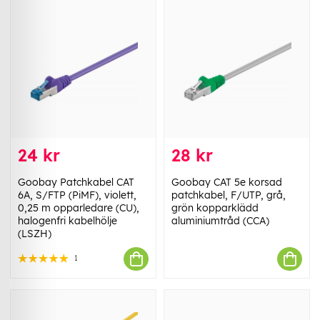
24 kr
28 kr
Goobay Patchkabel CAT
Goobay CAT 5e korsad
6A, S/FTP (PiMF), violett,
patchkabel, F/UTP, grå,
0,25 m opparledare (CU),
grön kopparklädd
halogenfri kabelhölje
aluminiumtråd (CCA)
(LSZH)
1