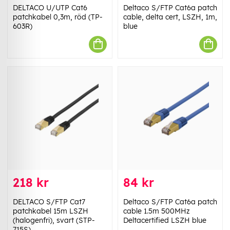
DELTACO U/UTP Cat6
Deltaco S/FTP Cat6a patch
patchkabel 0,3m, röd (TP-
cable, delta cert, LSZH, 1m,
603R)
blue
218 kr
84 kr
DELTACO S/FTP Cat7
Deltaco S/FTP Cat6a patch
patchkabel 15m LSZH
cable 1.5m 500MHz
(halogenfri), svart (STP-
Deltacertified LSZH blue
715S)