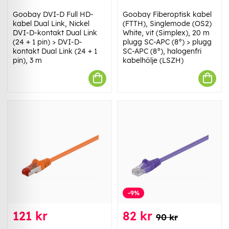
Goobay DVI-D Full HD-
Goobay Fiberoptisk kabel
kabel Dual Link, Nickel
(FTTH), Singlemode (OS2)
DVI-D-kontakt Dual Link
White, vit (Simplex), 20 m
(24 + 1 pin) > DVI-D-
plugg SC-APC (8°) > plugg
kontakt Dual Link (24 + 1
SC-APC (8°), halogenfri
pin), 3 m
kabelhölje (LSZH)
-9%
121 kr
82 kr
90 kr