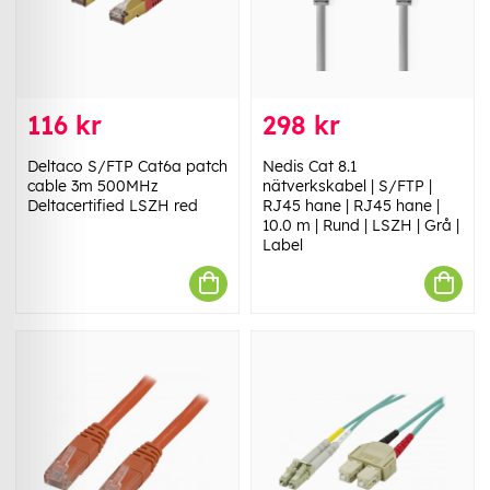
116 kr
298 kr
Deltaco S/FTP Cat6a patch
Nedis Cat 8.1
cable 3m 500MHz
nätverkskabel | S/FTP |
Deltacertified LSZH red
RJ45 hane | RJ45 hane |
10.0 m | Rund | LSZH | Grå |
Label