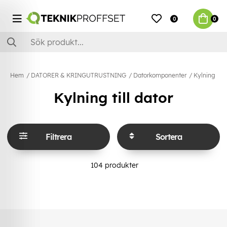
0
0
Hem
DATORER & KRINGUTRUSTNING
Datorkomponenter
Kylning
Kylning till dator
Filtrera
Sortera
104
produkter