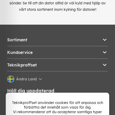
sönder. Se till att din dator alltid är väl kyld med hjälp av
vårt stora sortiment inom kylning för datorer!
Sortiment
Kundservice
Teknikproffset
Ändra Land
Håll dig uppdaterad
Få de senaste nyheterna, hetaste erbjudandena och
Teknikproffset använder cookies för att anpassa och
bästa tipsen från oss direkt i din mejlkorg. Signa upp på
förbättra det innehåll som visas för dig.
vårt nyhetsbrev!
Vi rekommenderar att du accepterar samtliga typer