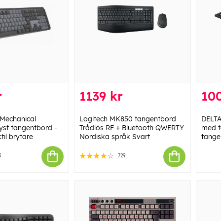
r
1139 kr
10
 Mechanical
Logitech MK850 tangentbord
DELTA
lyst tangentbord -
Trådlös RF + Bluetooth QWERTY
med t
til brytare
Nordiska språk Svart
tangen
3
729