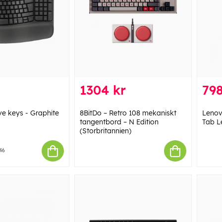
1304 kr
798
e keys - Graphite
8BitDo – Retro 108 mekaniskt
Lenov
tangentbord – N Edition
Tab L
(Storbritannien)
46