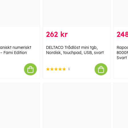
262 kr
248
aniskt numeriskt
DELTACO Trådlöst mini tgb,
Rapoo
– Fami Edition
Nordisk, touchpad, USB, svart
8000M
Svart
1