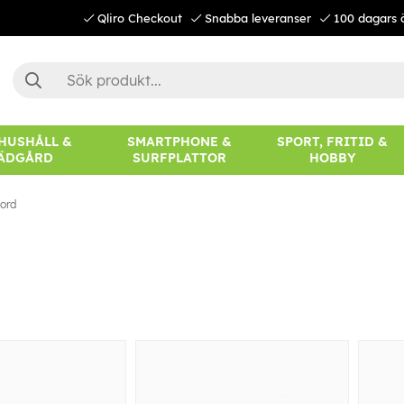
Qliro Checkout
Snabba leveranser
100 dagars 
 HUSHÅLL &
SMARTPHONE &
SPORT, FRITID &
ÄDGÅRD
SURFPLATTOR
HOBBY
ord