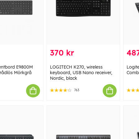
370 kr
487
entbord E9800M
LOGITECH K270, wireless
Logit
Trådlös Mörkgrå
keyboard, USB Nano receiver,
Comb
Nordic, black
763