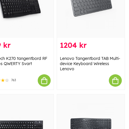
 kr
1204 kr
ech K270 tangentbord RF
Lenovo Tangentbord TAB Multi-
ös QWERTY Svart
device Keyboard Wireless
Lenovo
763