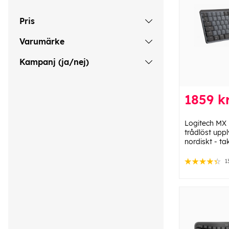
Pris
Varumärke
Kampanj (ja/nej)
1859 k
Logitech MX
trådlöst upp
nordiskt - tak
1