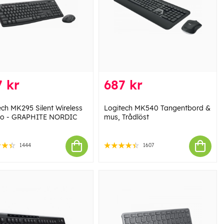
 kr
687 kr
ech MK295 Silent Wireless
Logitech MK540 Tangentbord &
o - GRAPHITE NORDIC
mus, Trådlöst
1444
1607