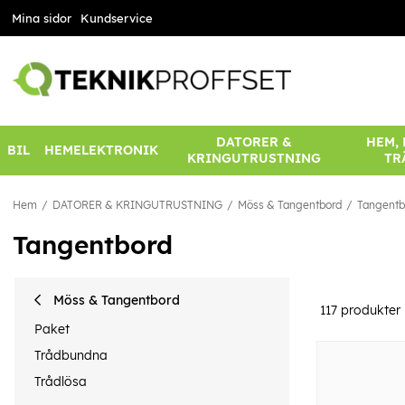
Mina sidor
Kundservice
DATORER &
HEM,
BIL
HEMELEKTRONIK
KRINGUTRUSTNING
TR
Hem
DATORER & KRINGUTRUSTNING
Möss & Tangentbord
Tangentb
Tangentbord
Möss & Tangentbord
117
produkter
Paket
Trådbundna
Trådlösa