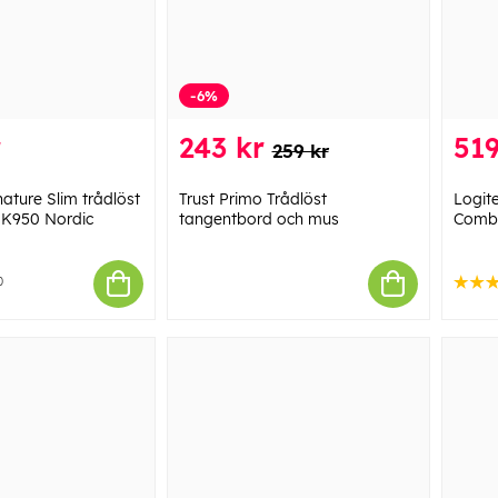
-6%
r
243 kr
519
259 kr
ature Slim trådlöst
Trust Primo Trådlöst
Logit
 K950 Nordic
tangentbord och mus
Comb
0