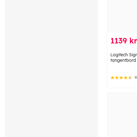
1139 k
Logitech Sign
tangentbord
3