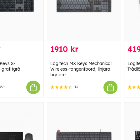
r
1910 kr
419
Keys S-
Logitech MX Keys Mechanical
Logit
 grafitgrå
Wireless-tangentbord, linjära
Trådl
brytare
059
13