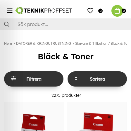
0
0
Hem
DATORER & KRINGUTRUSTNING
Skrivare & Tillbehör
Bläck & Ton
Bläck & Toner
Filtrera
Sortera
2275
produkter