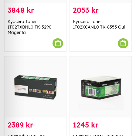
3848 kr
2053 kr
Kyocera Toner
Kyocera Toner
1T02TXBNL0 TK-5290
1T02XCANL0 TK-8555 Gul
Magenta
2389 kr
1245 kr