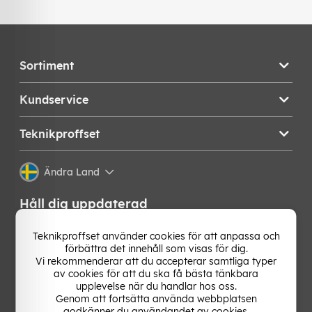
Sortiment
Kundservice
Teknikproffset
Ändra Land
Håll dig uppdaterad
Få de senaste nyheterna, hetaste erbjudandena och
Teknikproffset använder cookies för att anpassa och
bästa tipsen från oss direkt i din mejlkorg. Signa upp på
förbättra det innehåll som visas för dig.
vårt nyhetsbrev!
Vi rekommenderar att du accepterar samtliga typer
av cookies för att du ska få bästa tänkbara
upplevelse när du handlar hos oss.
OK
Genom att fortsätta använda webbplatsen
godkänner du användandet av cookies.