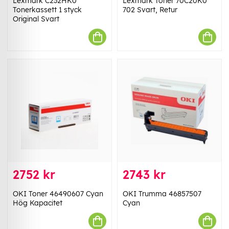
Lexmark C232HK0
Lexmark Toner 70C20K0
Tonerkassett 1 styck
702 Svart, Retur
Original Svart
2752 kr
2743 kr
OKI Toner 46490607 Cyan
OKI Trumma 46857507
Hög Kapacitet
Cyan