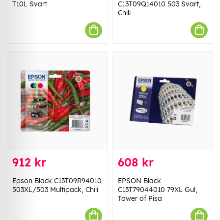
T10L Svart
C13T09Q14010 503 Svart,
Chili
912 kr
608 kr
Epson Bläck C13T09R94010
EPSON Bläck
503XL/503 Multipack, Chili
C13T79044010 79XL Gul,
Tower of Pisa