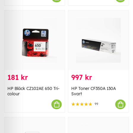
181 kr
997 kr
HP Bläck CZ102AE 650 Tri-
HP Toner CF350A 130A
colour
Svart
99