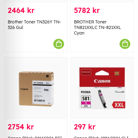
2464 kr
5782 kr
Brother Toner TN326Y TN-
BROTHER Toner
326 Gul
TN821XXLC TN-821XXL
Cyan
2754 kr
297 kr