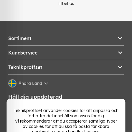
tillbehör.
Sortiment
Kundservice
Teknikproffset
Ändra Land
Håll dig uppdaterad
Få de senaste nyheterna, hetaste erbjudandena och
Teknikproffset använder cookies för att anpassa och
bästa tipsen från oss direkt i din mejlkorg. Signa upp på
förbättra det innehåll som visas för dig.
vårt nyhetsbrev!
Vi rekommenderar att du accepterar samtliga typer
av cookies för att du ska få bästa tänkbara
upplevelse när du handlar hos oss.