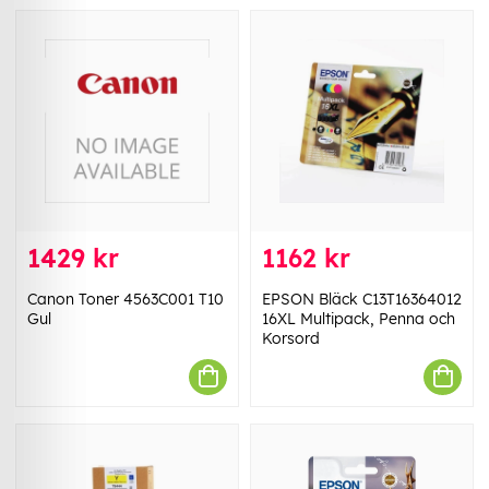
1429 kr
1162 kr
Canon Toner 4563C001 T10
EPSON Bläck C13T16364012
Gul
16XL Multipack, Penna och
Korsord