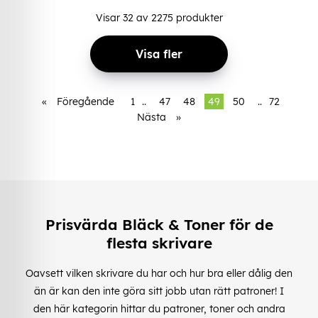
Visar
32
av
2275
produkter
Visa fler
«
Föregående
1
..
47
48
49
50
..
72
Nästa
»
Prisvärda Bläck & Toner för de
flesta skrivare
Oavsett vilken skrivare du har och hur bra eller dålig den
än är kan den inte göra sitt jobb utan rätt patroner! I
den här kategorin hittar du patroner, toner och andra