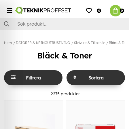
0
0
Hem
DATORER & KRINGUTRUSTNING
Skrivare & Tillbehör
Bläck & Ton
Bläck & Toner
Filtrera
Sortera
2275
produkter