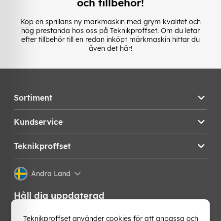
och tillbehör!
Köp en sprillans ny märkmaskin med grym kvalitet och
hög prestanda hos oss på Teknikproffset. Om du letar
efter tillbehör till en redan inköpt märkmaskin hittar du
även det här!
Sortiment
Kundservice
Teknikproffset
Ändra Land
Håll dig uppdaterad
Få de senaste nyheterna, hetaste erbjudandena och
Teknikproffset använder cookies för att anpassa och