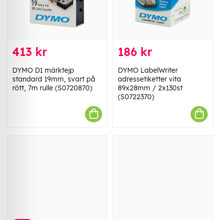
413 kr
186 kr
DYMO D1 märktejp
DYMO LabelWriter
standard 19mm, svart på
adressetiketter vita
rött, 7m rulle (S0720870)
89x28mm / 2x130st
(S0722370)