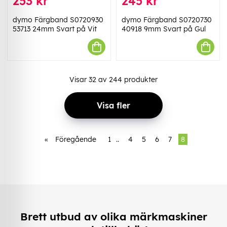
253 kr
245 kr
dymo Färgband S0720930
dymo Färgband S0720730
53713 24mm Svart på Vit
40918 9mm Svart på Gul
Visar
32
av
244
produkter
Visa fler
«
Föregående
1
..
4
5
6
7
8
Brett utbud av olika märkmaskiner