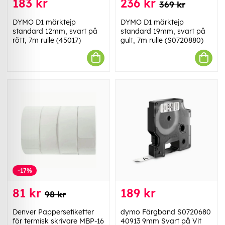
183 kr
236 kr
369 kr
DYMO D1 märktejp
DYMO D1 märktejp
standard 12mm, svart på
standard 19mm, svart på
rött, 7m rulle (45017)
gult, 7m rulle (S0720880)
-17%
81 kr
189 kr
98 kr
Denver Pappersetiketter
dymo Färgband S0720680
för termisk skrivare MBP-16
40913 9mm Svart på Vit