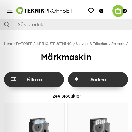
0
0
Hem
DATORER & KRINGUTRUSTNING
Skrivare & Tillbehör
Skrivare
Mä
Märkmaskin
Filtrera
Sortera
244
produkter