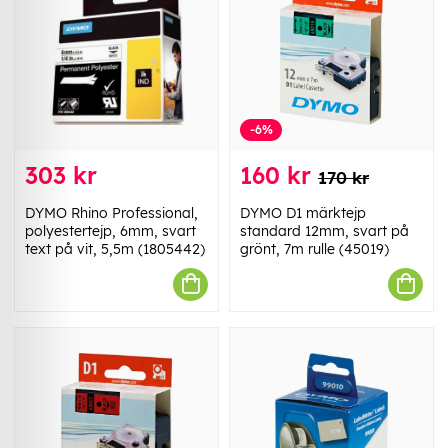
-6%
303 kr
160 kr
170 kr
DYMO Rhino Professional,
DYMO D1 märktejp
polyestertejp, 6mm, svart
standard 12mm, svart på
text på vit, 5,5m (1805442)
grönt, 7m rulle (45019)