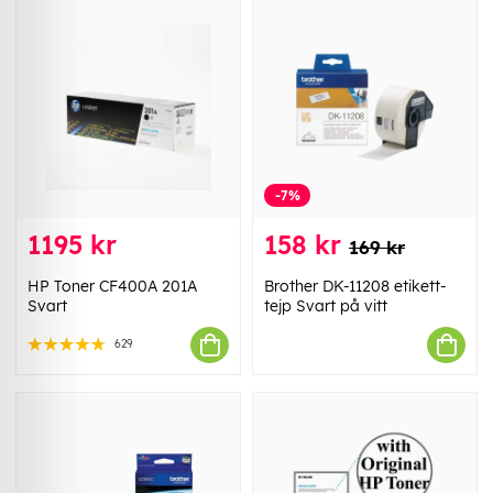
-7%
1195 kr
158 kr
169 kr
HP Toner CF400A 201A
Brother DK-11208 etikett-
Svart
tejp Svart på vitt
629