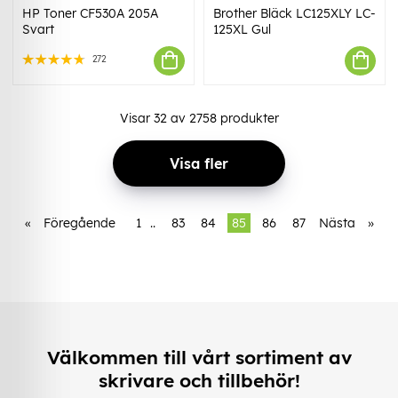
HP Toner CF530A 205A
Brother Bläck LC125XLY LC-
Svart
125XL Gul
272
Visar
32
av
2758
produkter
Visa fler
«
Föregående
1
..
83
84
85
86
87
Nästa
»
Välkommen till vårt sortiment av
skrivare och tillbehör!