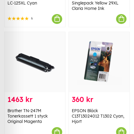
LC-125XL Cyan
Singlepack Yellow 29XL
Claria Home Ink
6
1463 kr
360 kr
Brother TN-247M
EPSON Bläck
Tonerkassett 1 styck
C13T13024012 T1302 Cyan,
Original Magenta
Hjort