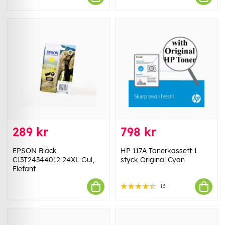
289 kr
798 kr
EPSON Bläck
HP 117A Tonerkassett 1
C13T24344012 24XL Gul,
styck Original Cyan
Elefant
13