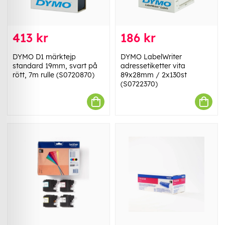
413 kr
186 kr
DYMO D1 märktejp
DYMO LabelWriter
standard 19mm, svart på
adressetiketter vita
rött, 7m rulle (S0720870)
89x28mm / 2x130st
(S0722370)