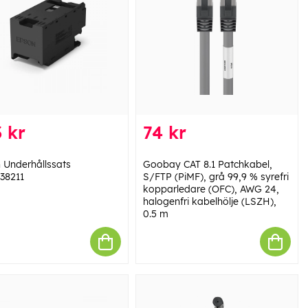
 kr
74 kr
 Underhållssats
Goobay CAT 8.1 Patchkabel,
38211
S/FTP (PiMF), grå 99,9 % syrefri
kopparledare (OFC), AWG 24,
halogenfri kabelhölje (LSZH),
0.5 m