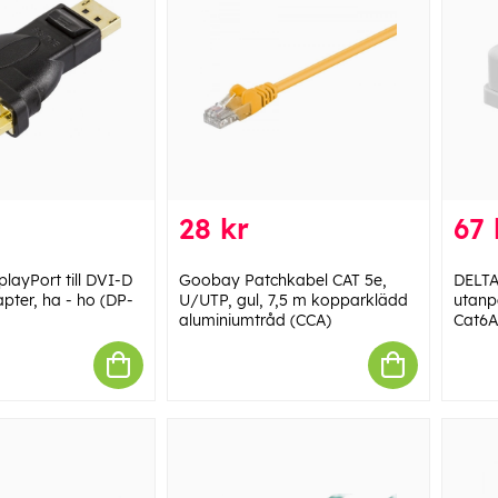
28 kr
67 
layPort till DVI-D
Goobay Patchkabel CAT 5e,
DELTA
apter, ha - ho (DP-
U/UTP, gul, 7,5 m kopparklädd
utanp
aluminiumtråd (CCA)
Cat6A,