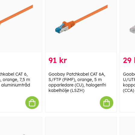
91 kr
29 
hkabel CAT 6,
Goobay Patchkabel CAT 6A,
Gooba
, orange, 7,5 m
S/FTP (PiMF), orange, 5 m
U/UTP
 aluminiumtråd
opparledare (CU), halogenfri
koppa
kabelhölje (LSZH)
(CCA)