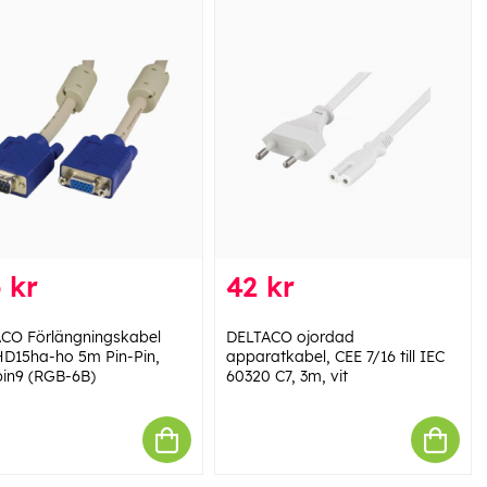
 kr
42 kr
CO Förlängningskabel
DELTACO ojordad
D15ha-ho 5m Pin-Pin,
apparatkabel, CEE 7/16 till IEC
pin9 (RGB-6B)
60320 C7, 3m, vit