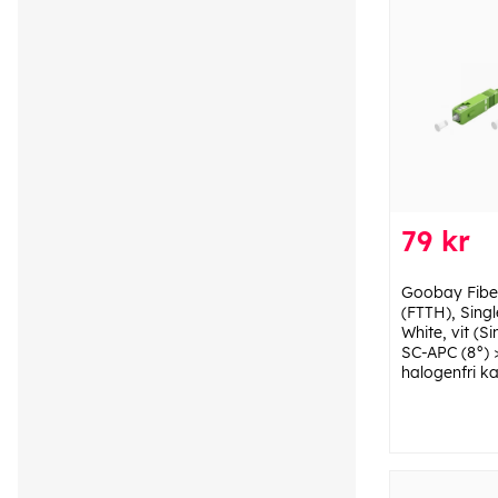
79 kr
Goobay Fiber
(FTTH), Sing
White, vit (S
SC-APC (8°) 
halogenfri k