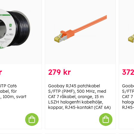
r
279 kr
372
UTP Cat6
Goobay RJ45 patchkabel
Gooba
kabel, för
S/FTP (PiMF), 500 MHz, med
S/FTP
, 100m, svart
CAT 7 råkabel, orange, 15 m
CAT 7
LSZH halogenfri kabelhölje,
haloge
koppar, RJ45-kontakt (CAT 6A)
RJ45-