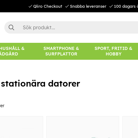
Qliro Checkout
Snabba leveranser
100 dagars 
 HUSHÅLL &
SMARTPHONE &
SPORT, FRITID &
ÄDGÅRD
SURFPLATTOR
HOBBY
& stationära datorer
er