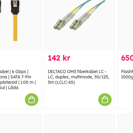
142 kr
650
abel | 6 Gbps |
DELTACO OM3 fiberkabel LC -
Flash
ona | SATA 7-Pin
LC, duplex, multimode, 50/125,
1000g
platerad | 1.00 m |
5m (LCLC-65)
Gul | Låda