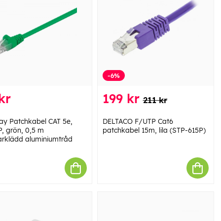
-6%
kr
199 kr
211 kr
y Patchkabel CAT 5e,
DELTACO F/UTP Cat6
, grön, 0,5 m
patchkabel 15m, lila (STP-615P)
rklädd aluminiumtråd