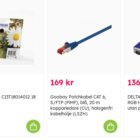
169 kr
136
 C13T18014012 18
Goobay Patchkabel CAT 6,
DELTA
S/FTP (PiMF), blå, 20 m
RGB H
kopparledare (CU), halogenfri
utan 
kabelhölje (LSZH)