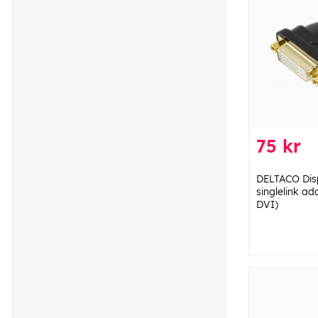
75 kr
DELTACO Disp
singlelink ad
DVI)