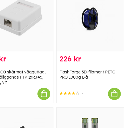
kr
226 kr
CO skärmat vägguttag,
FlashForge 3D-filament PETG
åliggande FTP 1xRJ45,
PRO 1000g Blå
 vit
9