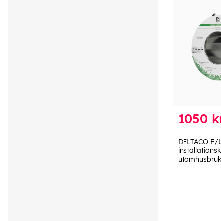
1050 k
DELTACO F/
installations
utomhusbruk