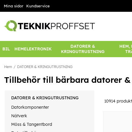
Mina sidor
Kundservice
DATORER &
HEM,
BIL
HEMELEKTRONIK
KRINGUTRUSTNING
TR
Hem
DATORER & KRINGUTRUSTNING
Tillbehör till bärbara datorer 
DATORER & KRINGUTRUSTNING
10914
produkt
Datorkomponenter
Nätverk
Möss & Tangentbord