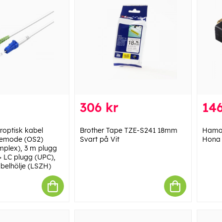
306 kr
146
optisk kabel
Brother Tape TZE-S241 18mm
Hama
lemode (OS2)
Svart på Vit
Hona 
implex), 3 m plugg
> LC plugg (UPC),
abelhölje (LSZH)