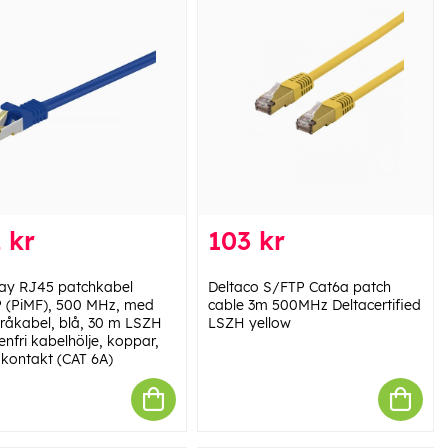
 kr
103 kr
y RJ45 patchkabel
Deltaco S/FTP Cat6a patch
 (PiMF), 500 MHz, med
cable 3m 500MHz Deltacertified
 råkabel, blå, 30 m LSZH
LSZH yellow
nfri kabelhölje, koppar,
kontakt (CAT 6A)