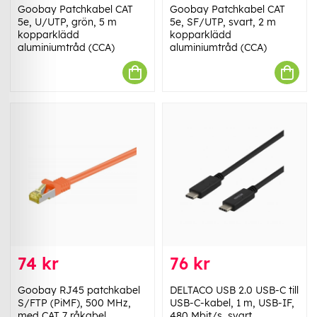
Goobay Patchkabel CAT
Goobay Patchkabel CAT
5e, U/UTP, grön, 5 m
5e, SF/UTP, svart, 2 m
kopparklädd
kopparklädd
aluminiumtråd (CCA)
aluminiumtråd (CCA)
74 kr
76 kr
Goobay RJ45 patchkabel
DELTACO USB 2.0 USB-C till
S/FTP (PiMF), 500 MHz,
USB-C-kabel, 1 m, USB-IF,
med CAT 7 råkabel,
480 Mbit/s, svart