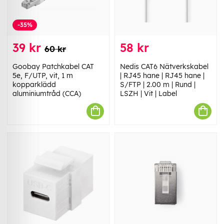
-35%
39 kr
58 kr
60 kr
Goobay Patchkabel CAT
Nedis CAT6 Nätverkskabel
5e, F/UTP, vit, 1 m
| RJ45 hane | RJ45 hane |
kopparklädd
S/FTP | 2.00 m | Rund |
aluminiumtråd (CCA)
LSZH | Vit | Label