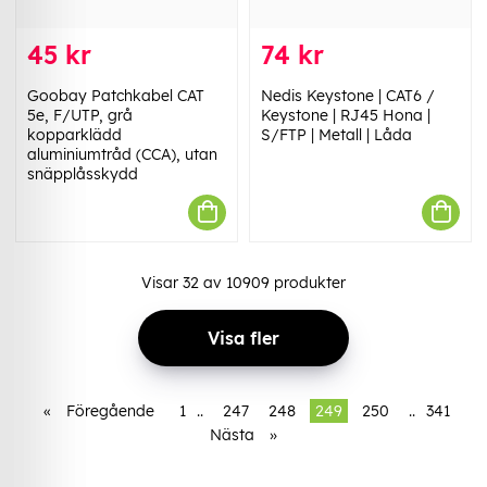
45 kr
74 kr
Goobay Patchkabel CAT
Nedis Keystone | CAT6 /
5e, F/UTP, grå
Keystone | RJ45 Hona |
kopparklädd
S/FTP | Metall | Låda
aluminiumtråd (CCA), utan
snäpplåsskydd
Visar
32
av
10909
produkter
Visa fler
«
Föregående
1
..
247
248
249
250
..
341
Nästa
»