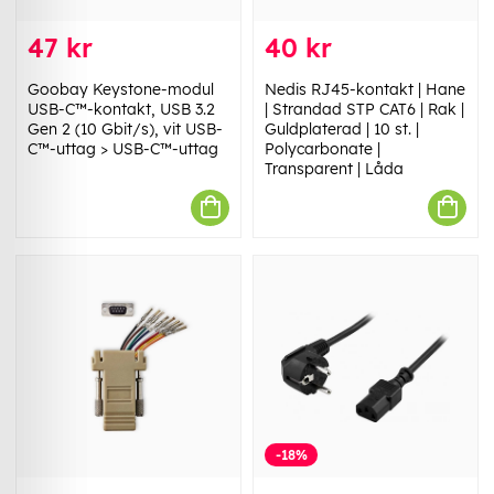
47 kr
40 kr
Goobay Keystone-modul
Nedis RJ45-kontakt | Hane
USB-C™-kontakt, USB 3.2
| Strandad STP CAT6 | Rak |
Gen 2 (10 Gbit/s), vit USB-
Guldplaterad | 10 st. |
C™-uttag > USB-C™-uttag
Polycarbonate |
Transparent | Låda
-18%