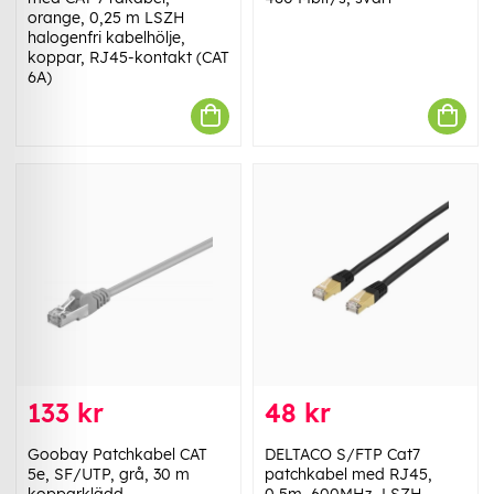
orange, 0,25 m LSZH
halogenfri kabelhölje,
koppar, RJ45-kontakt (CAT
6A)
133 kr
48 kr
Goobay Patchkabel CAT
DELTACO S/FTP Cat7
5e, SF/UTP, grå, 30 m
patchkabel med RJ45,
kopparklädd
0,5m, 600MHz, LSZH,