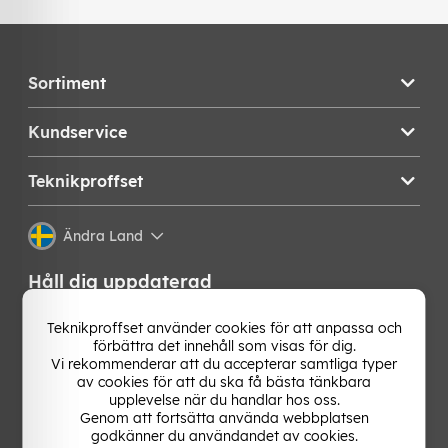
Sortiment
Kundservice
Teknikproffset
Ändra Land
Håll dig uppdaterad
Få de senaste nyheterna, hetaste erbjudandena och
Teknikproffset använder cookies för att anpassa och
bästa tipsen från oss direkt i din mejlkorg. Signa upp på
förbättra det innehåll som visas för dig.
vårt nyhetsbrev!
Vi rekommenderar att du accepterar samtliga typer
av cookies för att du ska få bästa tänkbara
upplevelse när du handlar hos oss.
OK
Genom att fortsätta använda webbplatsen
godkänner du användandet av cookies.