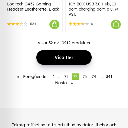
Logitech G432 Gaming
ICY BOX USB 3.0 Hub, 10
Headset Leatherette, Black
port, charging port, alu, w
PSU
1364
8
Visar
32
av
10912
produkter
Visa fler
«
Föregående
1
..
71
72
73
74
..
341
Nästa
»
Teknikproffset har ett stort utbud av datortillbehör och