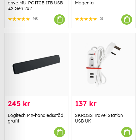
drive MU-PG1T0B 1TB USB
Magenta
3.2 Gen 2x2
243
25
245 kr
137 kr
Logitech MX-handledsstöd,
SKROSS Travel Station
grafit
USB UK