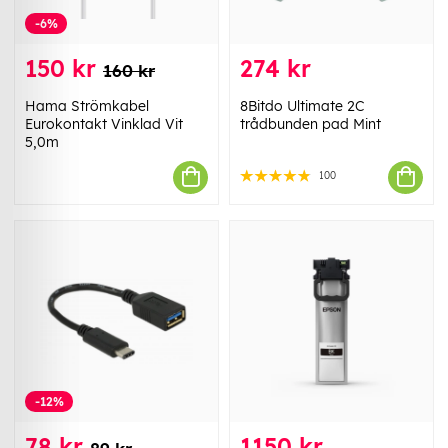
-6%
150 kr
274 kr
160 kr
Hama Strömkabel
8Bitdo Ultimate 2C
Eurokontakt Vinklad Vit
trådbunden pad Mint
5,0m
100
-12%
78 kr
1150 kr