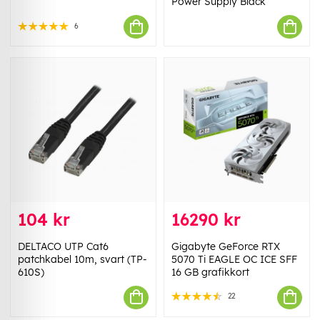
Power Supply Black
6
104 kr
16290 kr
DELTACO UTP Cat6
Gigabyte GeForce RTX
patchkabel 10m, svart (TP-
5070 Ti EAGLE OC ICE SFF
610S)
16 GB grafikkort
22