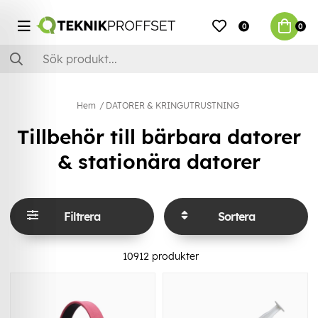
0
0
Hem
DATORER & KRINGUTRUSTNING
Tillbehör till bärbara datorer
& stationära datorer
Filtrera
Sortera
10912
produkter