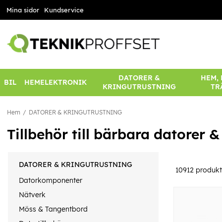
Mina sidor
Kundservice
DATORER &
HEM,
BIL
HEMELEKTRONIK
KRINGUTRUSTNING
TR
Hem
DATORER & KRINGUTRUSTNING
Tillbehör till bärbara datorer 
DATORER & KRINGUTRUSTNING
10912
produkt
Datorkomponenter
Nätverk
Möss & Tangentbord