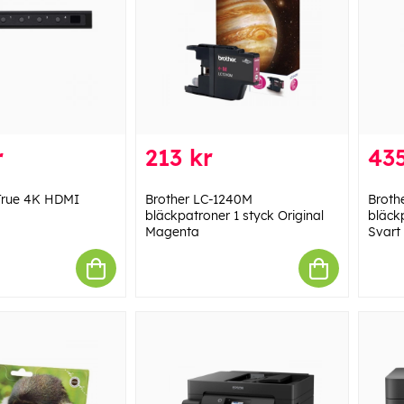
r
213 kr
435
 True 4K HDMI
Brother LC-1240M
Broth
bläckpatroner 1 styck Original
bläckp
Magenta
Svart