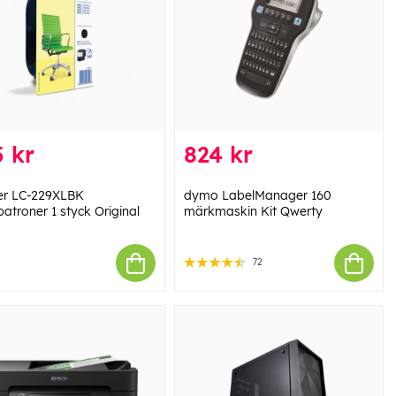
 kr
824 kr
er LC-229XLBK
dymo LabelManager 160
atroner 1 styck Original
märkmaskin Kit Qwerty
72