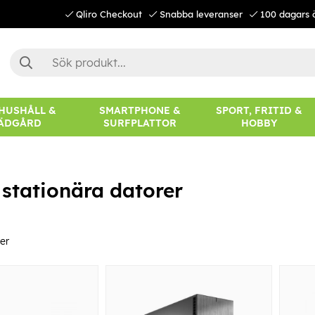
Qliro Checkout
Snabba leveranser
100 dagars 
 HUSHÅLL &
SMARTPHONE &
SPORT, FRITID &
ÄDGÅRD
SURFPLATTOR
HOBBY
& stationära datorer
er