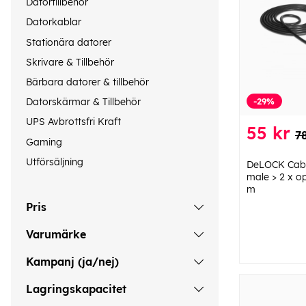
Datortillbehör
Datorkablar
Stationära datorer
Skrivare & Tillbehör
Bärbara datorer & tillbehör
-29%
Datorskärmar & Tillbehör
UPS Avbrottsfri Kraft
55 kr
7
Gaming
Utförsäljning
DeLOCK Cabl
male > 2 x o
m
Pris
Varumärke
Kampanj (ja/nej)
Lagringskapacitet