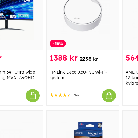
-38%
r
1388 kr
56
2238 kr
ärm 34" Ultra wide
TP-Link Deco X50- V1 Wi-Fi-
AMD C
ing MVA UWQHD
system
12-kä
kylare
363