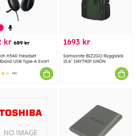
%
 kr
1693 kr
689 kr
ech H540 Headset
Samsonite BIZ2GO Ryggsäck
band USB Type-A Svart
15.6" DAYTRIP GRÖN
441