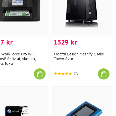
7 kr
1529 kr
 WorkForce Pro WF-
Fractal Design Meshify C Midi
WF Skriv ut, skanna,
Tower Svart
ra, faxa
771