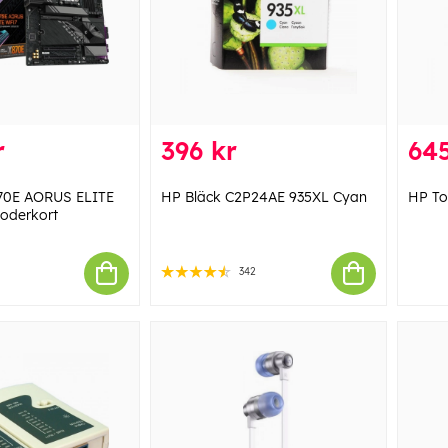
r
396 kr
64
70E AORUS ELITE
HP Bläck C2P24AE 935XL Cyan
HP To
oderkort
342