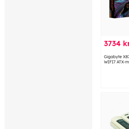
3734 k
Gigabyte X8
WIFI7 ATX-m