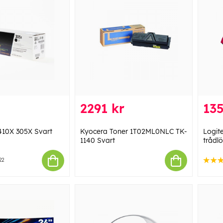
2291 kr
135
410X 305X Svart
Kyocera Toner 1T02ML0NLC TK-
Logit
1140 Svart
trådl
22