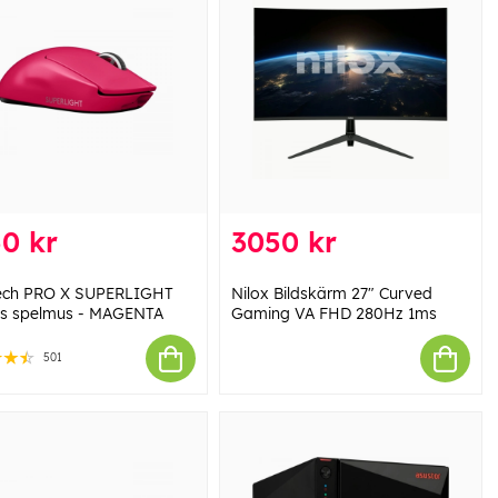
0 kr
3050 kr
ech PRO X SUPERLIGHT
Nilox Bildskärm 27" Curved
ös spelmus - MAGENTA
Gaming VA FHD 280Hz 1ms
501