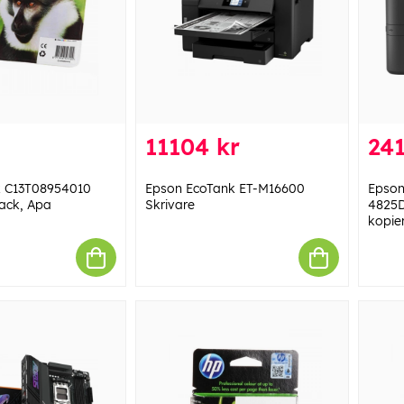
11104 kr
241
 C13T08954010
Epson EcoTank ET-M16600
Epson
ack, Apa
Skrivare
4825D
kopie