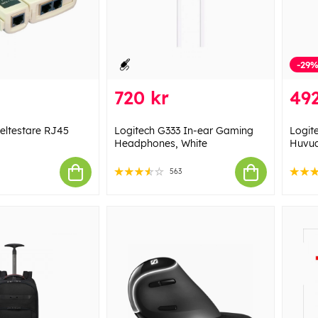
-29
720 kr
492
eltestare RJ45
Logitech G333 In-ear Gaming
Logit
Headphones, White
Huvud
563