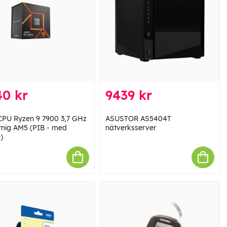
40 kr
9439 kr
PU Ryzen 9 7900 3,7 GHz
ASUSTOR AS5404T
rnig AM5 (PIB - med
nätverksserver
)