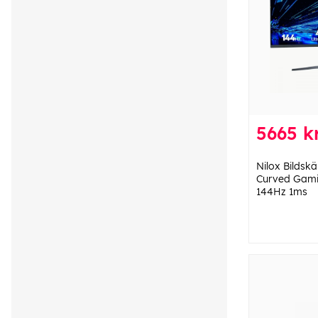
5665 k
Nilox Bildsk
Curved Gam
144Hz 1ms