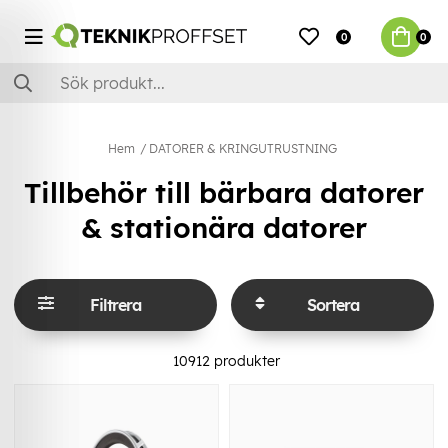
0
0
Hem
DATORER & KRINGUTRUSTNING
Tillbehör till bärbara datorer
& stationära datorer
Filtrera
Sortera
10912
produkter