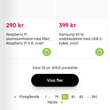
290 kr
399 kr
Raspberry Pi
Samsung 45 W
aluminiumfodral med fläkt,
snabbladdare med USB-C-
Raspberry Pi 5 B, svart
kabel, svart
Visar
32
av
10912
produkter
Visa fler
«
Föregående
1
..
79
80
81
82
..
341
Nästa
»