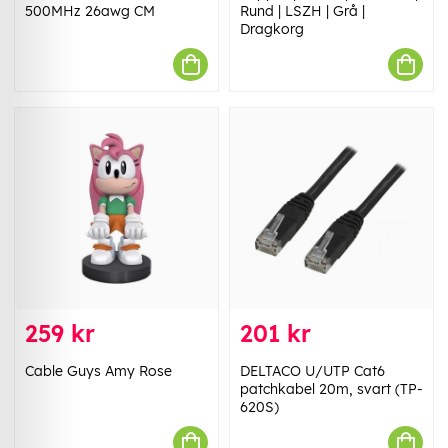
500MHz 26awg CM
Rund | LSZH | Grå |
Dragkorg
259 kr
201 kr
Cable Guys Amy Rose
DELTACO U/UTP Cat6
patchkabel 20m, svart (TP-
620S)