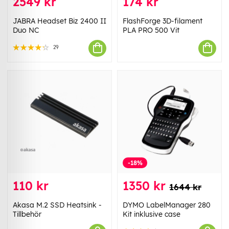
2549 kr
174 kr
JABRA Headset Biz 2400 II
FlashForge 3D-filament
Duo NC
PLA PRO 500 Vit
29
-18%
110 kr
1350 kr
1644 kr
Akasa M.2 SSD Heatsink -
DYMO LabelManager 280
Tillbehör
Kit inklusive case