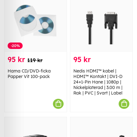
-20%
95 kr
95 kr
119 kr
Hama CD/DVD-ficka
Nedis HDMI™ kabel |
Papper Vit 100-pack
HDMI™ Kontakt | DVI-D
24+1-Pin Hane | 1080p |
Nickelplaterad | 3.00 m |
Rak | PVC | Svart | Label