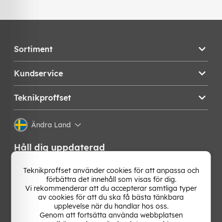
Sortiment
Kundservice
Teknikproffset
Ändra Land
Håll dig uppdaterad
Få de senaste nyheterna, hetaste erbjudandena och
Teknikproffset använder cookies för att anpassa och
bästa tipsen från oss direkt i din mejlkorg. Signa upp på
förbättra det innehåll som visas för dig.
vårt nyhetsbrev!
Vi rekommenderar att du accepterar samtliga typer
av cookies för att du ska få bästa tänkbara
upplevelse när du handlar hos oss.
OK
Genom att fortsätta använda webbplatsen