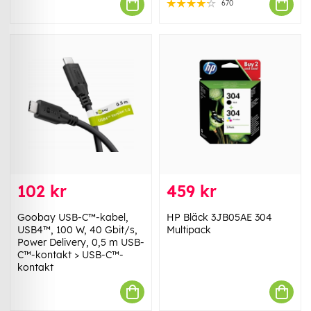
670
102 kr
459 kr
Goobay USB-C™-kabel,
HP Bläck 3JB05AE 304
USB4™, 100 W, 40 Gbit/s,
Multipack
Power Delivery, 0,5 m USB-
C™-kontakt > USB-C™-
kontakt