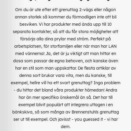
Om du är ute efter ett grenuttag 2-vägs eller någon
annan storlek så kommer du förmodligen inte att bli
besviken. Vi har produkter med ända upp till 10
separata kontakter, så att du får stora möjligheter att
försörja alla dina prylar med ström. Perfekt på
arbetsplatsen, för storfamiljen eller när man har LAN
med vännerna! Ja, det är ju viktigt att man hittar en
dosa som passar de egna behoven, och kanske även
har en stil som man uppskattar. De flesta artiklar av
denna sort brukar vara vita, men du kanske, till
exempel, hellre vill ha ett svart grenuttag? Inga problem
- du hittar det bland våra produkter härnedan! Andra
har än mer specifika önskemål än så. Det har till
exempel blivit populärt att integrera uttagen i en
bänkskiva, så som många av Brennenstuhls grenuttag
ser ut till exempel. Och javisst - you guessed it - vi har
dem.