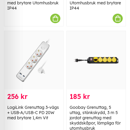
med brytare Utomhusbruk
Utomhusbruk med brytare
IP44
IP44
256 kr
185 kr
LogiLink Grenuttag 3-vägs
Goobay Grenuttag, 5
+ USB-A/USB-C PD 20W
uttag, stänkskydd, 3 m 5
med brytare 1,4m Vit
jordat grenuttag med
skyddskåpor, lämpliga för
utomhusbruk