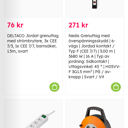
76 kr
271 kr
DELTACO Jordat grenuttag
Nedis Grenuttag med
med strömbrytare, 3x CEE
överspänningsskydd | 6-
7/3, 1x CEE 7/7, barnsäker,
vägs | Jordad kontakt /
1.5m, svart
Typ F (CEE 7/7) | 3.00 m |
3680 W | 16 A | Typ av
jordning: Sidkontakt |
Uttagsvinkel: 45 ° | H05VV-
F 3G1.5 mm² | På / av-
knapp | Svart / Vit