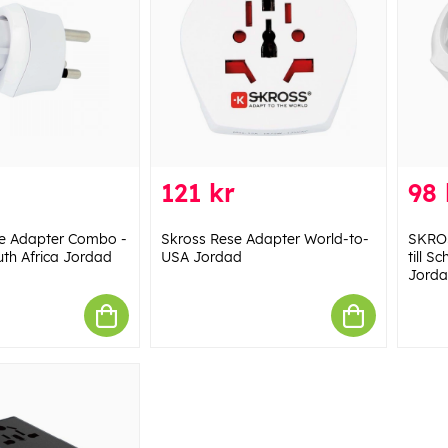
121 kr
98 
e Adapter Combo -
Skross Rese Adapter World-to-
SKROS
th Africa Jordad
USA Jordad
till S
Jord