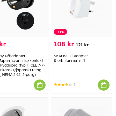
-11%
kr
108 kr
121 kr
ay Nätadapter
SKROSS El-Adapter
apan, svart stickkontakt
Storbritannien mfl
kyddsjord (typ F, CEE 7/7)
rikanskt/japanskt uttag
, NEMA 5-15, 3-polig)
1