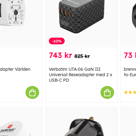
-10%
743 kr
73 
825 kr
apter Världen
Verbatim UTA-06 GaN III
brenn
Universal Reseadapter med 2 x
to-Eu
USB-C PD