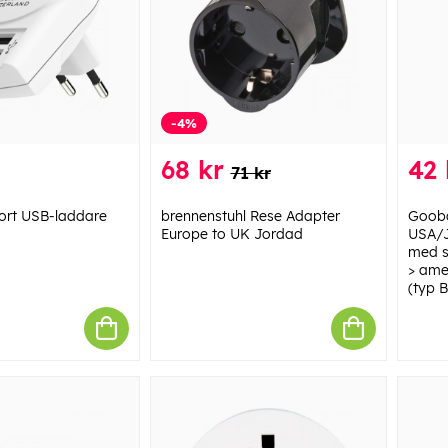
-4%
68 kr
42 
71 kr
rt USB-laddare
brennenstuhl Rese Adapter
Goob
Europe to UK Jordad
USA/J
med s
> ame
(typ B