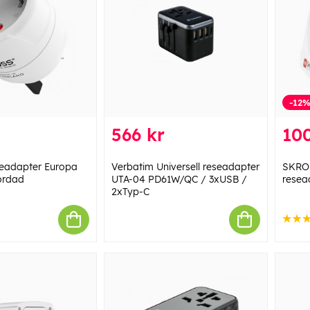
-12
566 kr
100
eadapter Europa
Verbatim Universell reseadapter
SKROS
Jordad
UTA-04 PD61W/QC / 3xUSB /
resead
2xTyp-C