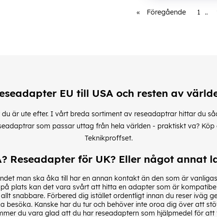
«
Föregående
1
..
eseadapter EU till USA och resten av värld
du är ute efter. I vårt breda sortiment av reseadaptrar hittar du s
eseadaptrar som passar uttag från hela världen - praktiskt va? Köp 
Teknikproffset.
? Reseadapter för UK? Eller något annat la
det man ska åka till har en annan kontakt än den som är vanligast
på plats kan det vara svårt att hitta en adapter som är kompatib
allt snabbare. Förbered dig istället ordentligt innan du reser iväg
a besöka. Kanske har du tur och behöver inte oroa dig över att stö
 kommer du vara glad att du har reseadaptern som hjälpmedel för at