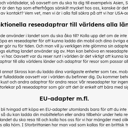
och världsdelar, så oavsett om du ska ta dig till exempelvis Asien, S
är den typ som efterfrågas särskilt mycket hos oss, kanske är det 
v kontakt? Vem vet, men vi är i alla fall säkra på att vi har USA-ad
ktionella reseadaptrar till världens alla lä
ag de använder i landet som du ska åka till? Kolla upp det om de in
a en reseadapter för att kunna ladda din mobil och dina övriga ele
r gör nu för tiden. Och man vill ju verkligen inte glömma sin adapt
slags eluttag landet använder sig av. Man kan behöva en reseadapter
 vi har. Oavsett var du reser runt i världen är det viktigt att kunna la
ptrar till alla världens länder och adaptrar för resor som passar al
 annat Skross kan du ladda dina vanligaste enheter som t.ex. mobil
rna är fulladdade oavsett var i världen du befinner dig. Du kommer be
 kust och andra adaptrar för andra resor. Vår reseadapter tar ingen s
 storlekar på reseadaptrar som gör att det är enkelt att bära med s
EU-adapter m.fl.
eller bli tvingad att köpa en EU-adapter utomlands bara för att du int
å du kan ladda din mobiltelefon eller andra tillbehör under hela res
landet du ska resa till och kolla hos oss för vi har mängder med o
lla hörn. I Storbrittanien har man vad som kallas för en brittisk t