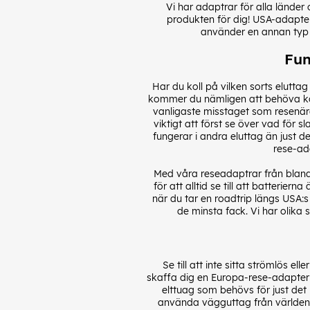
Vi har adaptrar för alla länder 
produkten för dig! USA-adapter 
använder en annan typ a
Fun
Har du koll på vilken sorts elutt
kommer du nämligen att behöva köp
vanligaste misstaget som resenäre
viktigt att först se över vad för 
fungerar i andra eluttag än just de
rese-ada
Med våra reseadaptrar från bland
för att alltid se till att batterie
när du tar en roadtrip längs USA:s
de minsta fack. Vi har olika
Se till att inte sitta strömlös 
skaffa dig en Europa-rese-adapter s
elttuag som behövs för just det 
använda vägguttag från världens a