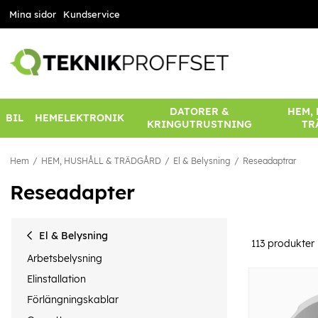
Mina sidor
Kundservice
DATORER &
HEM,
BIL
HEMELEKTRONIK
KRINGUTRUSTNING
TR
Hem
HEM, HUSHÅLL & TRÄDGÅRD
El & Belysning
Reseadaptrar
Reseadapter
El & Belysning
113
produkter
Arbetsbelysning
Elinstallation
Förlängningskablar