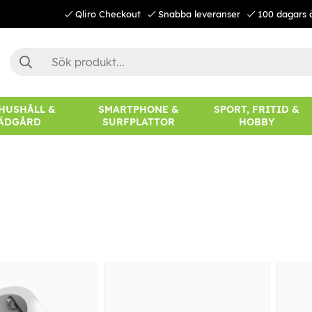
Qliro Checkout
Snabba leveranser
100 dagars 
 HUSHÅLL &
SMARTPHONE &
SPORT, FRITID &
ÄDGÅRD
SURFPLATTOR
HOBBY