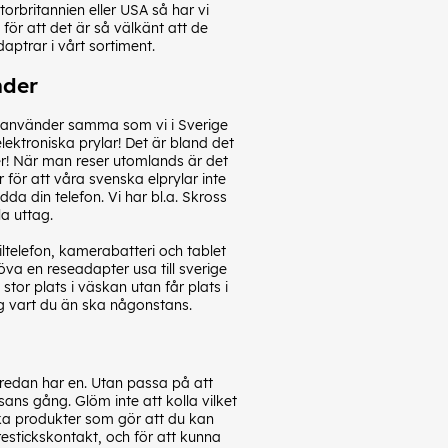
torbritannien eller USA så har vi
för att det är så välkänt att de
aptrar i vårt sortiment.
nder
te använder samma som vi i Sverige
ktroniska prylar! Det är bland det
er! När man reser utomlands är det
 för att våra svenska elprylar inte
dda din telefon. Vi har bl.a. Skross
la uttag.
telefon, kamerabatteri och tablet
höva en reseadapter usa till sverige
tor plats i väskan utan får plats i
ig vart du än ska någonstans.
e redan har en. Utan passa på att
ans gång. Glöm inte att kolla vilket
lika produkter som gör att du kan
restickskontakt, och för att kunna