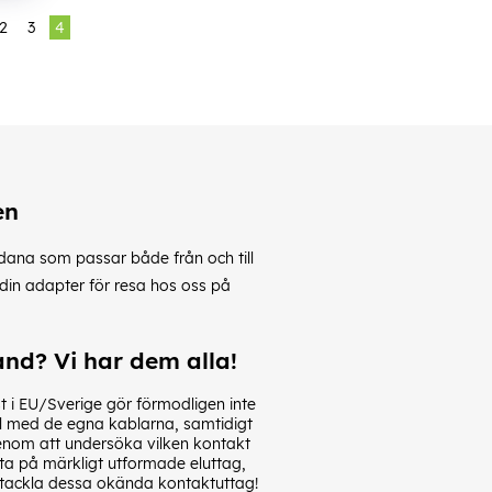
2
3
4
en
ådana som passar både från och till
din adapter för resa hos oss på
nd? Vi har dem alla!
 i EU/Sverige gör förmodligen inte
el med de egna kablarna, samtidigt
 genom att undersöka vilken kontakt
ta på märkligt utformade eluttag,
t tackla dessa okända kontaktuttag!