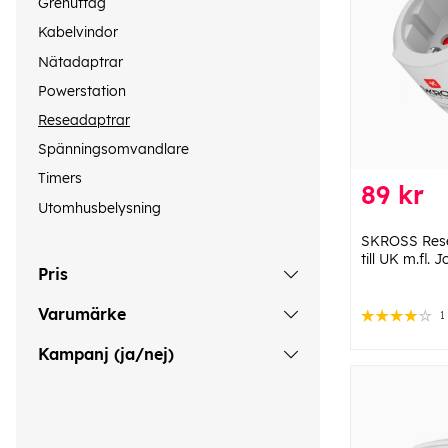
Grenuttag
Kabelvindor
Nätadaptrar
Powerstation
Reseadaptrar
Spänningsomvandlare
Timers
89 kr
Utomhusbelysning
SKROSS Res
till UK m.fl. 
Pris
Varumärke
1
Kampanj (ja/nej)