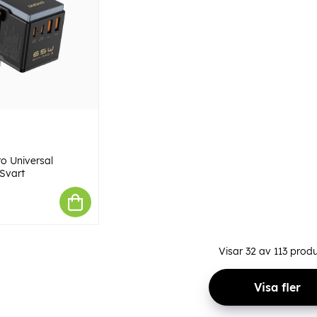
o Universal
Svart
Visar
32
av
113
produ
Visa fler