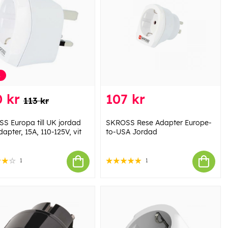
%
 kr
107 kr
113 kr
S Europa till UK jordad
SKROSS Rese Adapter Europe-
apter, 15A, 110-125V, vit
to-USA Jordad
1
1