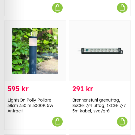
595 kr
291 kr
LightsOn Polly Pollare
Brennenstuhl grenuttag,
38cm 350lm 3000K 5W
8xCEE 7/4 uttag, 1xCEE 7/7,
Antracit
5m kabel, sva/grå