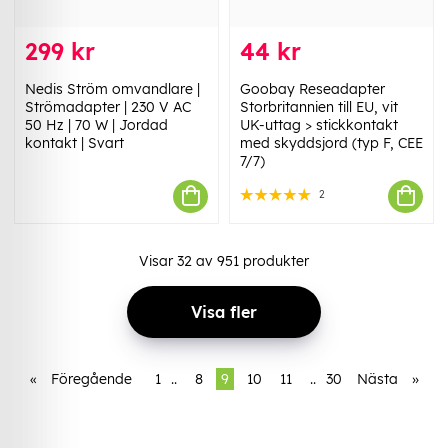
299 kr
44 kr
Nedis Ström omvandlare |
Goobay Reseadapter
Strömadapter | 230 V AC
Storbritannien till EU, vit
50 Hz | 70 W | Jordad
UK-uttag > stickkontakt
kontakt | Svart
med skyddsjord (typ F, CEE
7/7)
2
Visar
32
av
951
produkter
Visa fler
«
Föregående
1
..
8
9
10
11
..
30
Nästa
»