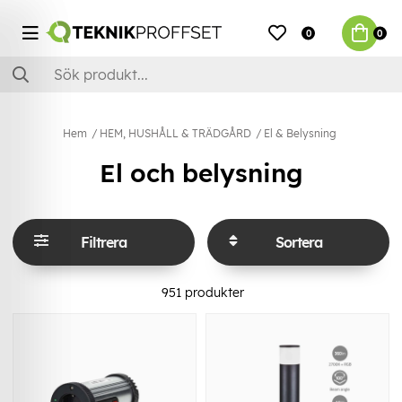
0
0
Hem
HEM, HUSHÅLL & TRÄDGÅRD
El & Belysning
El och belysning
Filtrera
Sortera
951
produkter