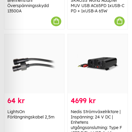
Brennenstuhl
SKROSS World Adapter
Överspänningsskydd
MUV USB AC65PD 1xUSB-C
13500A
PD + 1xUSB-A 65W
64 kr
4699 kr
LightsOn
Nedis Strömväxelriktare |
Förlängningskabel 2,5m
Inspänning: 24 V DC |
Enhetens
utgångsanslutning: Type F