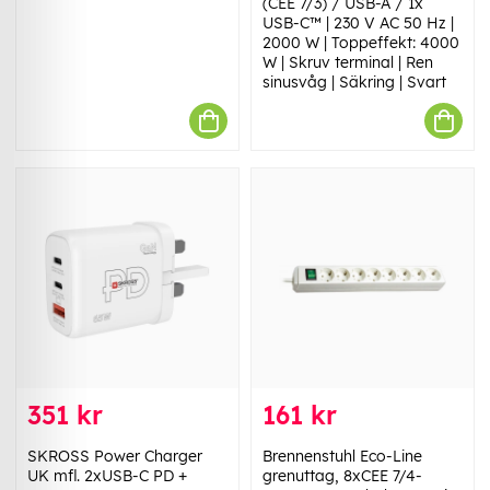
(CEE 7/3) / USB-A / 1x
USB-C™ | 230 V AC 50 Hz |
2000 W | Toppeffekt: 4000
W | Skruv terminal | Ren
sinusvåg | Säkring | Svart
351 kr
161 kr
SKROSS Power Charger
Brennenstuhl Eco-Line
UK mfl. 2xUSB-C PD +
grenuttag, 8xCEE 7/4-