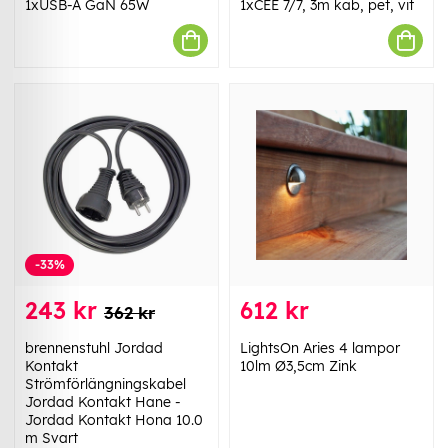
1xUSB-A GaN 65W
1xCEE 7/7, 3m kab, pet, vit
-33%
243 kr
612 kr
362 kr
brennenstuhl Jordad
LightsOn Aries 4 lampor
Kontakt
10lm Ø3,5cm Zink
Strömförlängningskabel
Jordad Kontakt Hane -
Jordad Kontakt Hona 10.0
m Svart