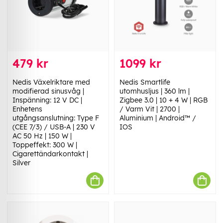
479 kr
1099 kr
Nedis Växelriktare med
Nedis Smartlife
modifierad sinusvåg |
utomhusljus | 360 lm |
Inspänning: 12 V DC |
Zigbee 3.0 | 10 + 4 W | RGB
Enhetens
/ Varm Vit | 2700 |
utgångsanslutning: Type F
Aluminium | Android™ /
(CEE 7/3) / USB-A | 230 V
IOS
AC 50 Hz | 150 W |
Toppeffekt: 300 W |
Cigarettändarkontakt |
Silver