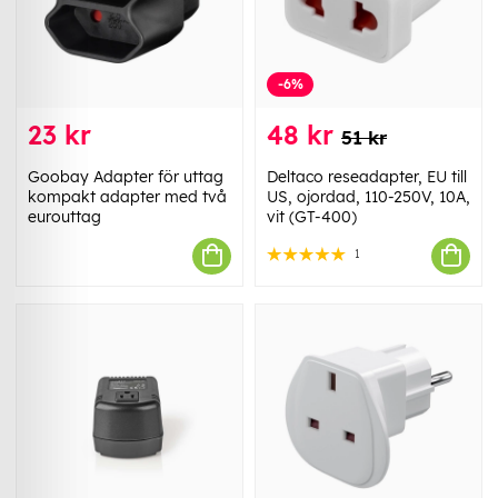
-6%
23 kr
48 kr
51 kr
Goobay Adapter för uttag
Deltaco reseadapter, EU till
kompakt adapter med två
US, ojordad, 110-250V, 10A,
eurouttag
vit (GT-400)
1