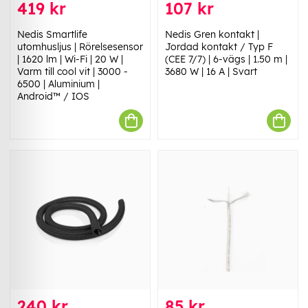
419 kr
107 kr
Nedis Smartlife
Nedis Gren kontakt |
utomhusljus | Rörelsesensor
Jordad kontakt / Typ F
| 1620 lm | Wi-Fi | 20 W |
(CEE 7/7) | 6-vägs | 1.50 m |
Varm till cool vit | 3000 -
3680 W | 16 A | Svart
6500 | Aluminium |
Android™ / IOS
240 kr
85 kr