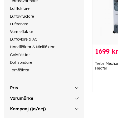
Terrassvärmare
Luftfuktare
Luftavfuktare
Luftrenare
Värmefläktar
Luftkylare & AC
Handfläktar & Minifläktar
1699 k
Golvfläktar
Doftspridare
Trebs Mechani
Heater
Tornfläktar
Pris
Varumärke
Kampanj (ja/nej)