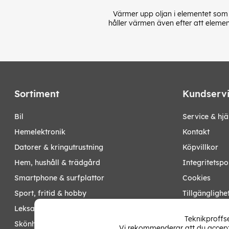
Värmer upp oljan i elementet som
håller värmen även efter att element
Sortiment
Kundserv
bil
Service & hjä
hemelektronik
Kontakt
datorer & kringutrustning
Köpvillkor
hem, hushåll & trädgård
Integritetspo
smartphone & surfplattor
Cookies
sport, fritid & hobby
Tillgänglighe
leksaker, barn- & babyprodukter
Ångra köp
Teknikproffse
skönhet & hälsa
Vi rekommenderar att du accepte