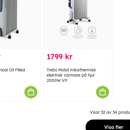
r
1799 kr
cal Oil Filled
Trebs Mobil mikathermisk
elektrisk värmare på hjul
2000W Vit
Visar
32
av
34
produ
Visa fler