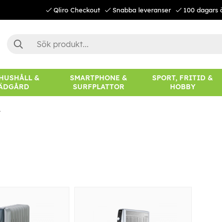
Qliro Checkout
Snabba leveranser
100 dagars 
 HUSHÅLL &
SMARTPHONE &
SPORT, FRITID &
ÄDGÅRD
SURFPLATTOR
HOBBY
t