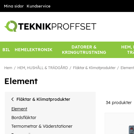
Mina sidor
Kundservice
DATORER &
HEM,
BIL
HEMELEKTRONIK
KRINGUTRUSTNING
TR
Hem
HEM, HUSHÅLL & TRÄDGÅRD
Fläktar & Klimatprodukter
Elemen
Element
Fläktar & Klimatprodukter
34
produkter
Element
Bordsfläktar
Termometrar & Väderstationer