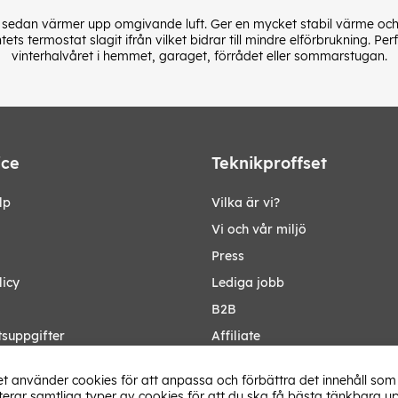
 sedan värmer upp omgivande luft. Ger en mycket stabil värme och
ets termostat slagit ifrån vilket bidrar till mindre elförbrukning. P
vinterhalvåret i hemmet, garaget, förrådet eller sommarstugan.
ice
Teknikproffset
lp
Vilka är vi?
Vi och vår miljö
Press
licy
Lediga jobb
B2B
tsuppgifter
Affiliate
Ändra Land
t använder cookies för att anpassa och förbättra det innehåll som 
rar samtliga typer av cookies för att du ska få bästa tänkbara up