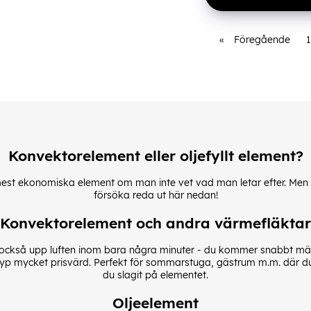
«
Föregående
1
Konvektorelement eller oljefyllt element?
ch mest ekonomiska element om man inte vet vad man letar efter. Me
försöka reda ut här nedan!
Konvektorelement och andra värmefläktar
 också upp luften inom bara några minuter - du kommer snabbt mär
a typ mycket prisvärd. Perfekt för sommarstuga, gästrum m.m. där du
du slagit på elementet.
Oljeelement