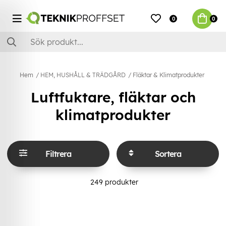
0
0
Hem
HEM, HUSHÅLL & TRÄDGÅRD
Fläktar & Klimatprodukter
Luftfuktare, fläktar och
klimatprodukter
Filtrera
Sortera
249
produkter