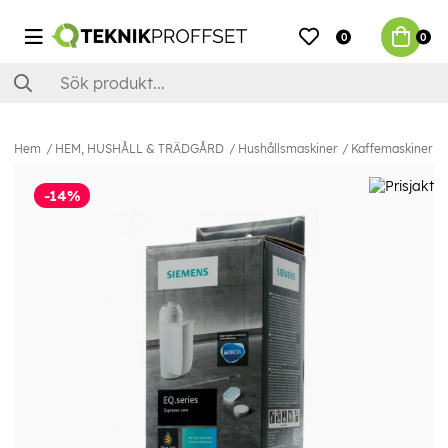
0
0
Hem
HEM, HUSHÅLL & TRÄDGÅRD
Hushållsmaskiner
Kaffemaskiner & 
-14%