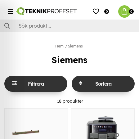
0
0
Hem
Siemens
Siemens
Filtrera
Sortera
18
produkter