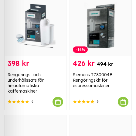
-14%
398 kr
426 kr
494 kr
Rengörings- och
Siemens TZ80004B -
underhållssats för
Rengöringskit för
helautomatiska
espressomaskiner
kaffemaskiner
6
6