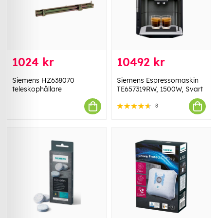
1024 kr
10492 kr
Siemens HZ638070
Siemens Espressomaskin
teleskophållare
TE657319RW, 1500W, Svart
8