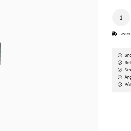
Lever
Sna
Ret
Smi
Ång
Pål