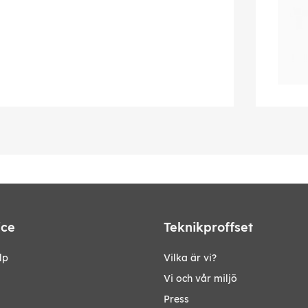
ice
Teknikproffset
lp
Vilka är vi?
Vi och vår miljö
Press