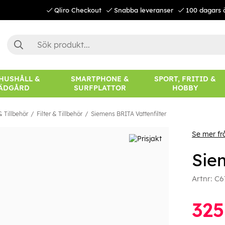
Qliro Checkout
Snabba leveranser
100 dagars 
 HUSHÅLL &
SMARTPHONE &
SPORT, FRITID &
ÄDGÅRD
SURFPLATTOR
HOBBY
 Tillbehör
Filter & Tillbehör
Siemens BRITA Vattenfilter
Se mer fr
Sie
Artnr:
C6
325