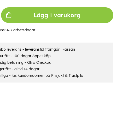
Lägg i varukorg
ans:
4-7 arbetsdagar
bb leverans - leveranstid framgår i kassan
urrätt - 100 dagar öppet köp
dig betalning - Qliro Checkout
errätt - alltid 14 dagar
itliga - läs kundomdömen på
Prisjakt
&
Trustpilot