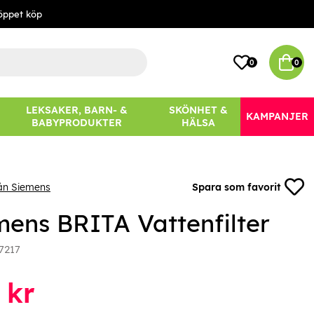
öppet köp
0
0
LEKSAKER, BARN- &
SKÖNHET &
KAMPANJER
BABYPRODUKTER
HÄLSA
ån Siemens
Spara som favorit
mens BRITA Vattenfilter
7217
kr