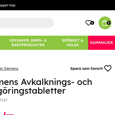
öppet köp
0
0
LEKSAKER, BARN- &
SKÖNHET &
KAMPANJER
BABYPRODUKTER
HÄLSA
ån Siemens
Spara som favorit
mens Avkalknings- och
göringstabletter
7137