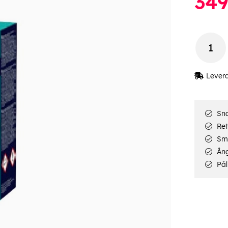
34
Lever
Sna
Ret
Smi
Ång
Pål