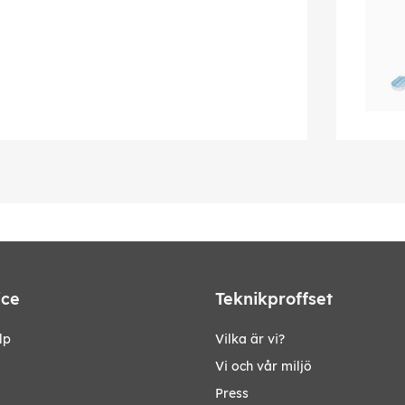
ice
Teknikproffset
lp
Vilka är vi?
Vi och vår miljö
Press