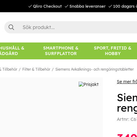
Qliro Checkout
Snabba leveranser
100 dagars 
 HUSHÅLL &
SMARTPHONE &
SPORT, FRITID &
ÄDGÅRD
SURFPLATTOR
HOBBY
 Tillbehör
Filter & Tillbehör
Siemens Avkalknings- och rengöringstabletter
Se mer fr
Sie
ren
Artnr:
C6