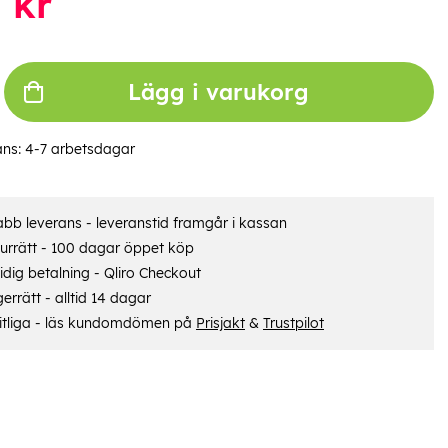
9
kr
Lägg i varukorg
ans:
4-7 arbetsdagar
bb leverans - leveranstid framgår i kassan
urrätt - 100 dagar öppet köp
dig betalning - Qliro Checkout
errätt - alltid 14 dagar
itliga - läs kundomdömen på
Prisjakt
&
Trustpilot