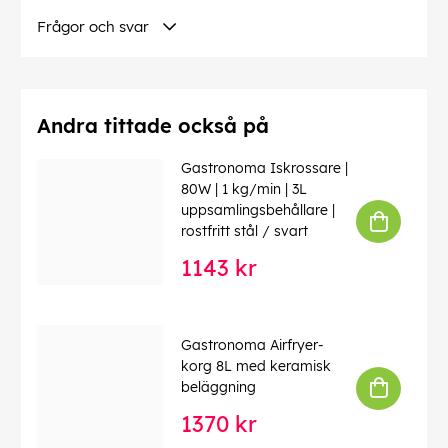
Kött är särskilt lämpat för sous vide-tillagning eftersom
Frågor och svar
det blir mörare, saftigare och mer smakrikt, men även
grönsaker och fisk kan tillagas på detta sätt.
Andra tittade också på
Vi rekommenderar sous vide-tillagning för följande
livsmedel:
Gastronoma Iskrossare |
80W | 1 kg/min | 3L
uppsamlingsbehållare |
rostfritt stål / svart
• Nötkött, kalvkött, lammkött, fläskkött och viltkött
1143 kr
• Kyckling, kalkon och anka
• Magra och feta fiskar, hummerstjärtar och
Gastronoma Airfryer-
pilgrimsmusslor
korg 8L med keramisk
beläggning
• Rotfrukter som potatis, morötter, palsternacka,
rödbeta och kålrot
1370 kr