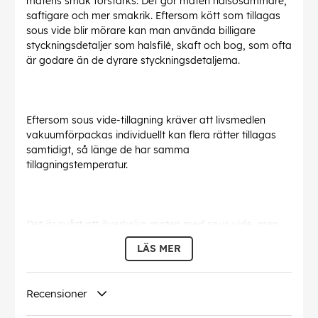
matens smak förstärks. Det gör maten hälsosammare,
saftigare och mer smakrik. Eftersom kött som tillagas
sous vide blir mörare kan man använda billigare
styckningsdetaljer som halsfilé, skaft och bog, som ofta
är godare än de dyrare styckningsdetaljerna.
Eftersom sous vide-tillagning kräver att livsmedlen
vakuumförpackas individuellt kan flera rätter tillagas
samtidigt, så länge de har samma
tillagningstemperatur.
Det är svårt att överkoka maten med sous vide, men
matens struktur kan förändras något under tillagningen.
LÄS MER
Maten kan tillagas i god tid före servering, vilket gör
sous vide perfekt när du har gäster.
Recensioner