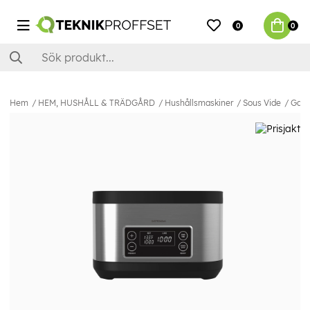
0
0
Hem
HEM, HUSHÅLL & TRÄDGÅRD
Hushållsmaskiner
Sous Vide
Gast