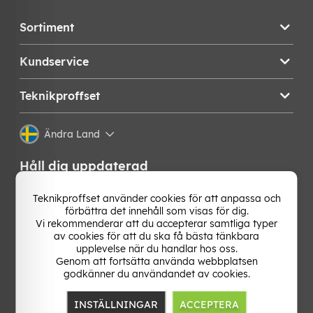
Sortiment
Kundservice
Teknikproffset
Ändra Land
Håll dig uppdaterad
Få de senaste nyheterna, hetaste erbjudandena och
Teknikproffset använder cookies för att anpassa och
bästa tipsen från oss direkt i din mejlkorg. Signa upp på
förbättra det innehåll som visas för dig.
vårt nyhetsbrev!
Vi rekommenderar att du accepterar samtliga typer
av cookies för att du ska få bästa tänkbara
upplevelse när du handlar hos oss.
OK
Genom att fortsätta använda webbplatsen
godkänner du användandet av cookies.
INSTÄLLNINGAR
ACCEPTERA