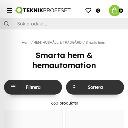
0
0
Hem
HEM, HUSHÅLL & TRÄDGÅRD
Smarta hem
Smarta hem &
hemautomation
Filtrera
Sortera
660
produkter