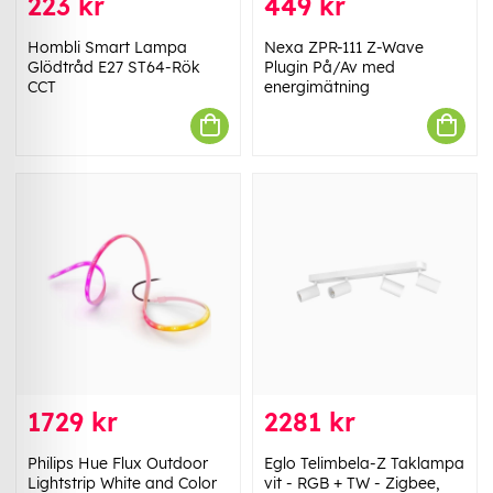
223 kr
449 kr
Hombli Smart Lampa
Nexa ZPR-111 Z-Wave
Glödtråd E27 ST64-Rök
Plugin På/Av med
CCT
energimätning
1729 kr
2281 kr
Philips Hue Flux Outdoor
Eglo Telimbela-Z Taklampa
Lightstrip White and Color
vit - RGB + TW - Zigbee,