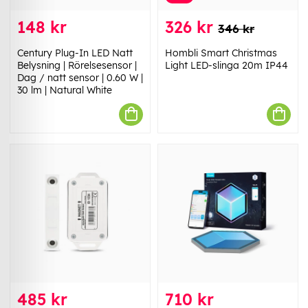
148 kr
326 kr
346 kr
Century Plug-In LED Natt
Hombli Smart Christmas
Belysning | Rörelsesensor |
Light LED-slinga 20m IP44
Dag / natt sensor | 0.60 W |
30 lm | Natural White
485 kr
710 kr