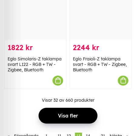
1822 kr
2244 kr
Eglo Simolaris-Z taklampa
Eglo Fraioli-Z taklampa
svart L122 - RGB + TW -
svart - RGB + TW - Zigbee,
Zigbee, Bluetooth
Bluetooth
Visar
32
av
660
produkter
Visa fler
«
Föregående
1
..
11
12
13
14
..
21
Nästa
»