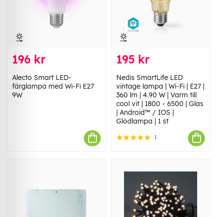
196 kr
195 kr
Alecto Smart LED-
Nedis SmartLife LED
färglampa med Wi-Fi E27
vintage lampa | Wi-Fi | E27 |
9W
360 lm | 4.90 W | Varm till
cool vit | 1800 - 6500 | Glas
| Android™ / IOS |
Glödlampa | 1 st
1